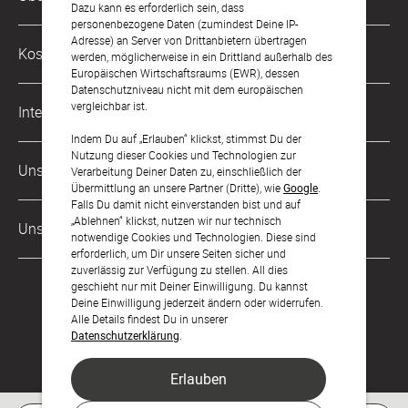
0049 221 956 725 10
Dazu kann es erforderlich sein, dass
Mo. - Fr. von 9 bis 17 Uhr
personenbezogene Daten (zumindest Deine IP-
Adresse) an Server von Drittanbietern übertragen
Philosophie
Kostenlose Services
werden, möglicherweise in ein Drittland außerhalb des
kontakt@sendmoments.ch
Karriere
Europäischen Wirtschaftsraums (EWR), dessen
Datenschutzniveau nicht mit dem europäischen
Musterkarten
Impressum
vergleichbar ist.
International
Digitale Fotoalben
AGB & Widerrufsrecht
Indem Du auf „Erlauben“ klickst, stimmst Du der
Nutzung dieser Cookies und Technologien zur
Deutschland
Digitale Gästelisten
Unsere Zahlungsarten
Zahlung & Versand
Verarbeitung Deiner Daten zu, einschließlich der
Übermittlung an unsere Partner (Dritte), wie
Google
.
Österreich
FAQ & Hilfe
Datenschutz
Falls Du damit nicht einverstanden bist und auf
„Ablehnen“ klickst, nutzen wir nur technisch
Frankreich
Unsere Partner
LLM's
notwendige Cookies und Technologien. Diese sind
erforderlich, um Dir unsere Seiten sicher und
zuverlässig zur Verfügung zu stellen. All dies
geschieht nur mit Deiner Einwilligung. Du kannst
Deine Einwilligung jederzeit ändern oder widerrufen.
Alle Details findest Du in unserer
Datenschutzerklärung
.
Erlauben