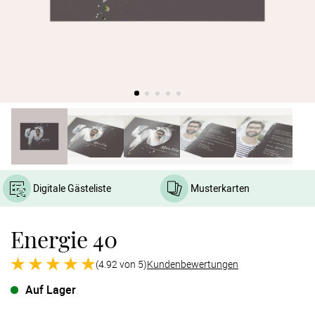
Verlobung
Junggesel
Digitale Gästeliste
Musterkarten
Energie 40
(4.92 von 5)
Kundenbewertungen
Auf Lager