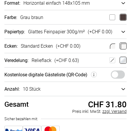
Format
:
Horizontal einfach 148x105 mm
Farbe
:
Grau braun
Papiertyp
:
Glattes Fein­papier 300g/m²
(+
CHF 0.00
)
Ecken
:
Standard Ecken
(+
CHF 0.00
)
Veredelung
:
Relieflack
(+
CHF 0.63
)
Kosten­lose digi­tale Gäste­liste (QR-Code)
Anzahl:
10 Stück
CHF 31.80
Gesamt
Preis inkl. MwSt.
zzgl. Versand
Sicher bezahlen mit: