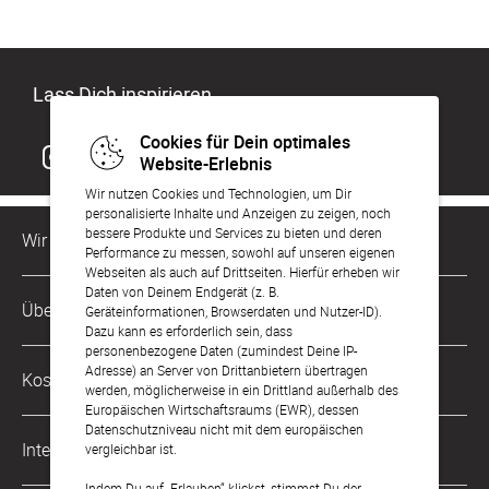
Lass Dich inspirieren
Cookies für Dein optimales
Website-Erlebnis
Wir nutzen Cookies und Technologien, um Dir
personalisierte Inhalte und Anzeigen zu zeigen, noch
bessere Produkte und Services zu bieten und deren
Wir sind für Dich da
Performance zu messen, sowohl auf unseren eigenen
Webseiten als auch auf Drittseiten. Hierfür erheben wir
Daten von Deinem Endgerät (z. B.
Kundenservice-Hotline
Über Uns
Geräteinformationen, Browserdaten und Nutzer-ID).
0049 221 956 725 10
Dazu kann es erforderlich sein, dass
Mo. - Fr. von 9 bis 17 Uhr
personenbezogene Daten (zumindest Deine IP-
Philosophie
Adresse) an Server von Drittanbietern übertragen
Kostenlose Services
werden, möglicherweise in ein Drittland außerhalb des
kontakt@sendmoments.ch
Karriere
Europäischen Wirtschaftsraums (EWR), dessen
Datenschutzniveau nicht mit dem europäischen
Musterkarten
Impressum
International
vergleichbar ist.
Digitale Fotoalben
AGB & Widerrufsrecht
Indem Du auf „Erlauben“ klickst, stimmst Du der