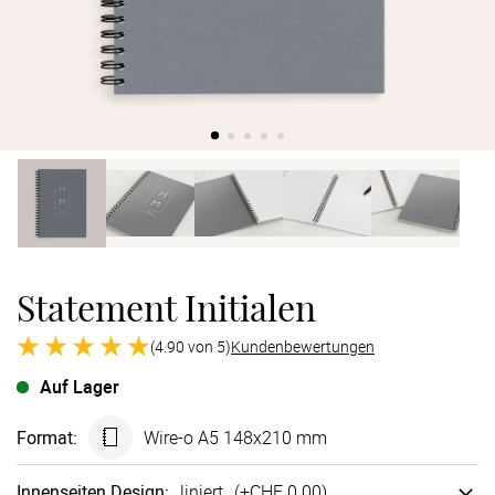
Verlobung
Junggesel
Statement Initialen
(4.90 von 5)
Kundenbewertungen
Auf Lager
Format
:
Wire-o A5 148x210 mm
Innen­seiten Design
:
liniert
(+
CHF 0.00
)