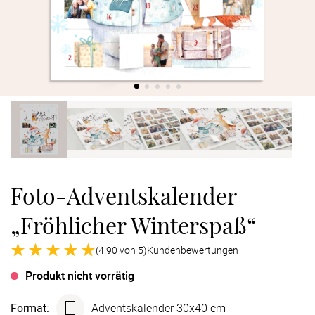
Verlobung
Junggesel
Foto-Adventskalender
„Fröhlicher Winterspaß“
(4.90 von 5)
Kundenbewertungen
Produkt nicht vorrätig
Format
:
Advents­kalender 30x40 cm