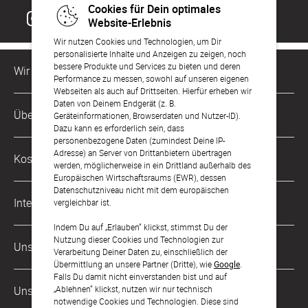
Cookies für Dein optimales
Website-Erlebnis
Wir nutzen Cookies und Technologien, um Dir
personalisierte Inhalte und Anzeigen zu zeigen, noch
bessere Produkte und Services zu bieten und deren
Wir sind für Dich da
Performance zu messen, sowohl auf unseren eigenen
Webseiten als auch auf Drittseiten. Hierfür erheben wir
Daten von Deinem Endgerät (z. B.
Kundenservice-Hotline
Über Uns
Geräteinformationen, Browserdaten und Nutzer-ID).
0049 221 956 725 10
Dazu kann es erforderlich sein, dass
Mo. - Fr. von 9 bis 17 Uhr
personenbezogene Daten (zumindest Deine IP-
Philosophie
Adresse) an Server von Drittanbietern übertragen
Kostenlose Services
werden, möglicherweise in ein Drittland außerhalb des
kontakt@sendmoments.ch
Karriere
Europäischen Wirtschaftsraums (EWR), dessen
Datenschutzniveau nicht mit dem europäischen
Musterkarten
Impressum
International
vergleichbar ist.
Digitale Fotoalben
AGB & Widerrufsrecht
Indem Du auf „Erlauben“ klickst, stimmst Du der
Deutschland
Nutzung dieser Cookies und Technologien zur
Digitale Gästelisten
Unsere Zahlungsarten
Zahlung & Versand
Verarbeitung Deiner Daten zu, einschließlich der
Österreich
Übermittlung an unsere Partner (Dritte), wie
Google
.
FAQ & Hilfe
Datenschutz
Falls Du damit nicht einverstanden bist und auf
Frankreich
„Ablehnen“ klickst, nutzen wir nur technisch
Unsere Partner
LLM's
notwendige Cookies und Technologien. Diese sind