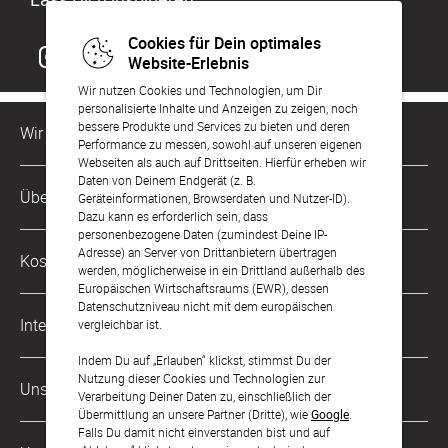
Cookies für Dein optimales
Website-Erlebnis
Wir nutzen Cookies und Technologien, um Dir
personalisierte Inhalte und Anzeigen zu zeigen, noch
bessere Produkte und Services zu bieten und deren
Wir sind für Dich da
Performance zu messen, sowohl auf unseren eigenen
Webseiten als auch auf Drittseiten. Hierfür erheben wir
Daten von Deinem Endgerät (z. B.
Kundenservice-Hotline
Über Uns
Geräteinformationen, Browserdaten und Nutzer-ID).
0049 221 956 725 10
Dazu kann es erforderlich sein, dass
Mo. - Fr. von 9 bis 17 Uhr
personenbezogene Daten (zumindest Deine IP-
Philosophie
Adresse) an Server von Drittanbietern übertragen
Kostenlose Services
werden, möglicherweise in ein Drittland außerhalb des
kontakt@sendmoments.ch
Karriere
Europäischen Wirtschaftsraums (EWR), dessen
Datenschutzniveau nicht mit dem europäischen
Musterkarten
Impressum
International
vergleichbar ist.
Digitale Fotoalben
AGB & Widerrufsrecht
Indem Du auf „Erlauben“ klickst, stimmst Du der
Deutschland
Nutzung dieser Cookies und Technologien zur
Digitale Gästelisten
Unsere Zahlungsarten
Zahlung & Versand
Verarbeitung Deiner Daten zu, einschließlich der
Österreich
Übermittlung an unsere Partner (Dritte), wie
Google
.
FAQ & Hilfe
Datenschutz
Falls Du damit nicht einverstanden bist und auf
Frankreich