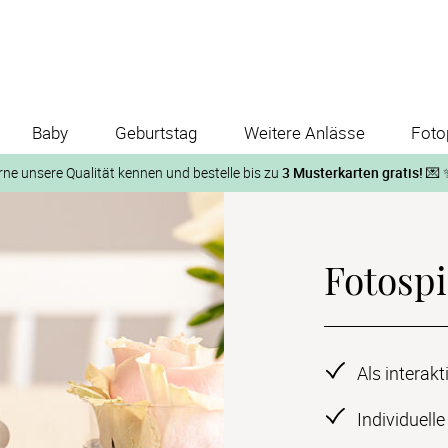
Baby
Geburtstag
Weitere Anlässe
Foto
rne unsere Qualität kennen und bestelle bis zu
3 Musterkarten gratis!
💌 
Und so geht‘s:
Fotospi
1. Wähle bis zu 3 Kartendesigns
ose Musterkarte“
 auf der jeweiligen Produktseite und lasse Dir die Karten koste
Als interak
Individuell