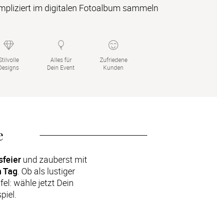
mpliziert im digitalen Fotoalbum sammeln
Stilvolle

Alles für

Zufriedene

Designs
Dein Event
Kunden
e
sfeier
 und zauberst mit 
n Tag
. Ob als lustiger 
l: wähle jetzt Dein 
piel.