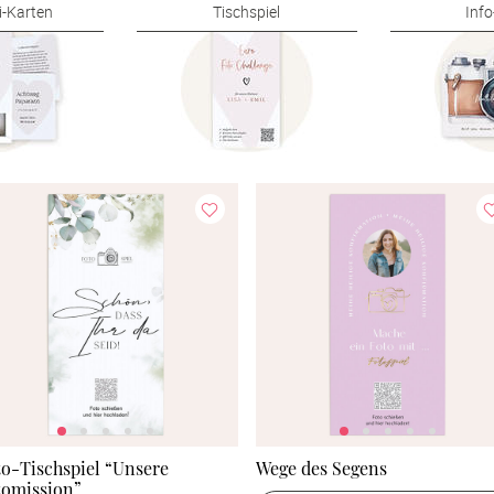
i-Karten
Tischspiel
Info
o-Tischspiel “Unsere
Wege des Segens
tomission”