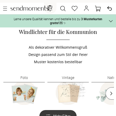
Lerne unsere Qualität kennen und bestelle bis zu
3 Musterkarten
gratis!
💌 ✨
Windlichter für die Kommunion
Und so geht‘s:
Vor der H
1. Wähle bis zu 3 Kartendesigns
 aus und gestalte sie nach Deinen 
Als dekorativer Willkommensgruß
Tag der H
Design passend zum Stil der Feier
2. Aktiviere „kostenlose Musterkarte“
 auf der jeweiligen 
Produktseite und lasse Dir die Karten kostenlos per Post zusenden.
Muster kostenlos bestellbar
Nach der 
Foto
Vintage
Natu
Geschenke
Hochzeits