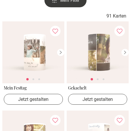
Mehr Filter
Verlobung
91 Karten
Junggesel
Mein Festtag
Gekachelt
Jetzt gestalten
Jetzt gestalten