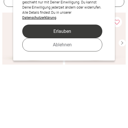
Jetzt gestalten
Jetzt gestalten
geschieht nur mit Deiner Einwilligung. Du kannst
Deine Einwilligung jederzeit ändern oder widerrufen.
Alle Details findest Du in unserer
Datenschutzerklärung
.
Erlauben
Ablehnen
Schwarmzeit
Mythisches Funkeln
Jetzt gestalten
Jetzt gestalten