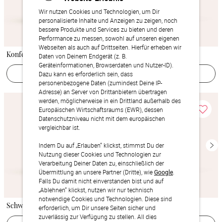
Wir nutzen Cookies und Technologien, um Dir
personalisierte Inhalte und Anzeigen zu zeigen, noch
bessere Produkte und Services zu bieten und deren
Performance zu messen, sowohl auf unseren eigenen
Webseiten als auch auf Drittseiten. Hierfür erheben wir
Konfettifreude
Pure Light
Daten von Deinem Endgerät (z. B.
Geräteinformationen, Browserdaten und Nutzer-ID).
Jetzt gestalten
Jetzt gestalten
Dazu kann es erforderlich sein, dass
personenbezogene Daten (zumindest Deine IP-
Adresse) an Server von Drittanbietern übertragen
werden, möglicherweise in ein Drittland außerhalb des
Europäischen Wirtschaftsraums (EWR), dessen
Datenschutzniveau nicht mit dem europäischen
vergleichbar ist.
Indem Du auf „Erlauben“ klickst, stimmst Du der
Nutzung dieser Cookies und Technologien zur
Verarbeitung Deiner Daten zu, einschließlich der
Übermittlung an unsere Partner (Dritte), wie
Google
.
Falls Du damit nicht einverstanden bist und auf
„Ablehnen“ klickst, nutzen wir nur technisch
notwendige Cookies und Technologien. Diese sind
Schwarmfische
Stern der Milchstraße
erforderlich, um Dir unsere Seiten sicher und
zuverlässig zur Verfügung zu stellen. All dies