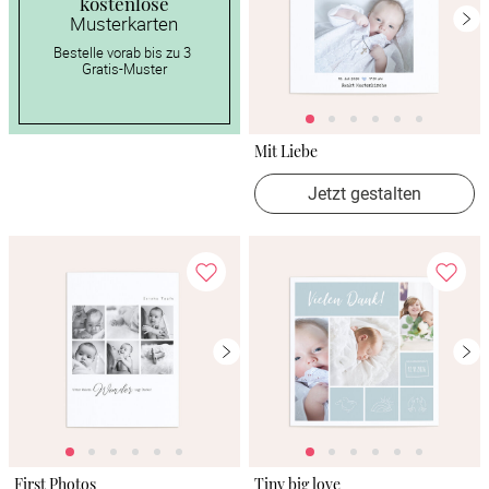
kostenlose
Musterkarten
Bestelle vorab bis zu 3 
Gratis-Muster
Mit Liebe
Jetzt gestalten
First Photos
Tiny big love