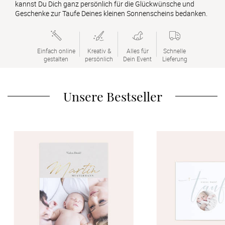
Verlobung
kannst Du Dich ganz persönlich für die Glückwünsche und
Geschenke zur Taufe Deines kleinen Sonnenscheins bedanken.
Junggesel
Einfach online

Kreativ &

Alles für

Schnelle

gestalten
persönlich
Dein Event
Lieferung
Unsere Bestseller