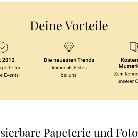
Deine Vorteile
t 2012
Die neuesten Trends
Kosten
Musterk
perte für

Immer als Erstes

Zum Kennen
le Events.
bei uns.
unserer Q
isierbare Papeterie und Fot