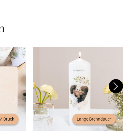
n
V-Druck
Lange Brenndauer