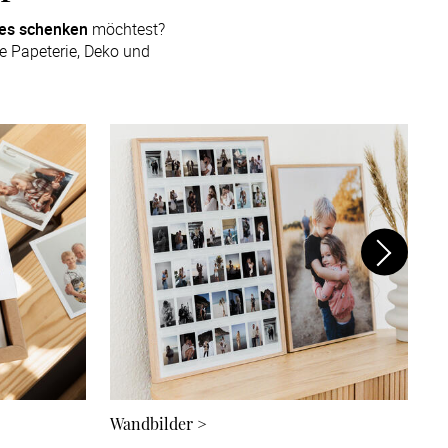
tes schenken
 möchtest? 
 Papeterie, Deko und 
Wandbilder
>
K