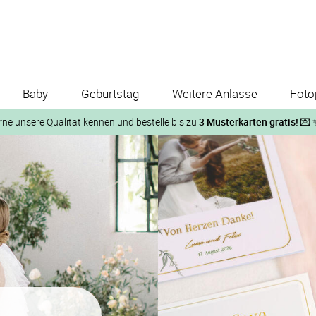
Baby
Geburtstag
Weitere Anlässe
Foto
rne unsere Qualität kennen und bestelle bis zu
3 Musterkarten gratis!
💌 
Und so geht‘s:
1. Wähle bis zu 3 Kartendesigns
ose Musterkarte“
 auf der jeweiligen Produktseite und lasse Dir die Karten koste