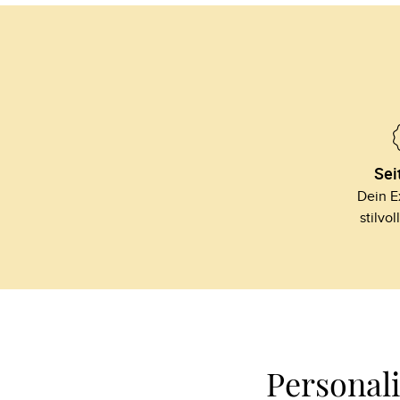
Sei
Dein Ex
stilvol
Personal