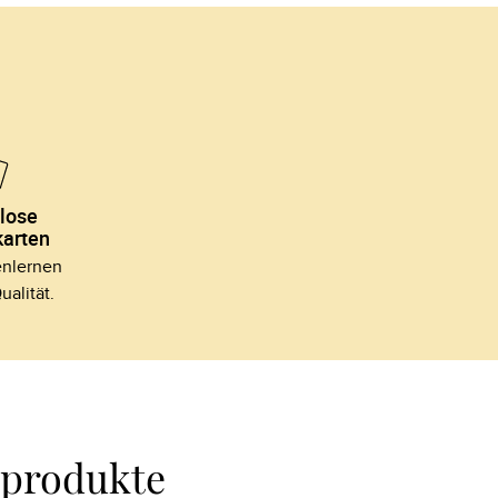
lose 
arten
lernen 

ualität.
oprodukte