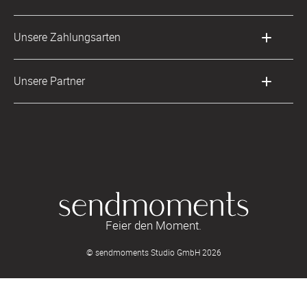
Digitale Fotoalben
AGB & Widerrufsrecht
Deutschland
Digitale Gästelisten
Unsere Zahlungsarten
Zahlung & Versand
Österreich
FAQ & Hilfe
Datenschutz
Frankreich
Unsere Partner
LLM's
Feier den Moment.
© sendmoments Studio GmbH 2026