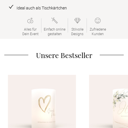
Verlobung
Ideal auch als Tischkärtchen
Junggesel
Alles für

Einfach online

Stilvolle

Zufriedene

Dein Event
gestalten
Designs
Kunden
Unsere Bestseller