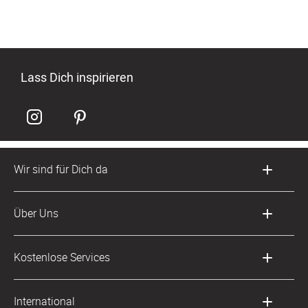
Lass Dich inspirieren
Wir sind für Dich da
Kundenservice-Hotline
Über Uns
0049 221 956 725 10
Mo. - Fr. von 9 bis 17 Uhr
Philosophie
Kostenlose Services
kontakt@sendmoments.ch
Karriere
Musterkarten
Impressum
International