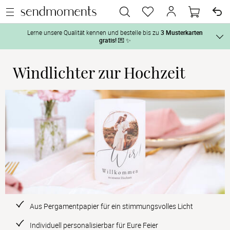
Lerne unsere Qualität kennen und bestelle bis zu
3 Musterkarten
gratis!
💌 ✨
Windlichter zur Hochzeit
Und so geht‘s:
Vor der H
1. Wähle bis zu 3 Kartendesigns
 aus und gestalte sie nach Deinen 
2. Aktiviere „kostenlose Musterkarte“
 auf der jeweiligen 
Tag der H
Produktseite und lasse Dir die Karten kostenlos per Post zusenden.
Nach der 
Geschenke
Hochzeits
Aus Pergamentpapier für ein stimmungsvolles Licht
Individuell personalisierbar für Eure Feier