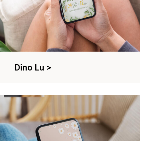
Dino Lu
>