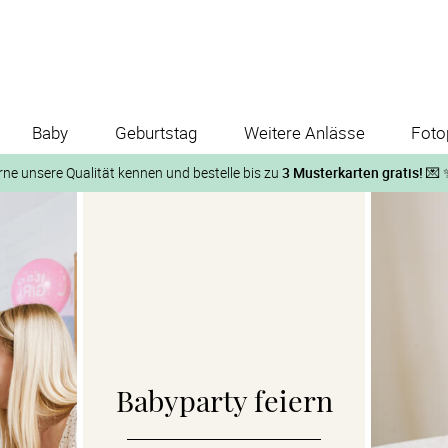
Baby
Geburtstag
Weitere Anlässe
Foto
rne unsere Qualität kennen und bestelle bis zu
3 Musterkarten gratis!
💌 
Und so geht‘s:
1. Wähle bis zu 3 Kartendesigns
ose Musterkarte“
 auf der jeweiligen Produktseite und lasse Dir die Karten koste
Babyparty feiern