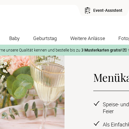
Event-Assistent
Baby
Geburtstag
Weitere Anlässe
Foto
rne unsere Qualität kennen und bestelle bis zu
3 Musterkarten gratis!
💌 
Und so geht‘s:
Menüka
1. Wähle bis zu 3 Kartendesigns
ose Musterkarte“
 auf der jeweiligen Produktseite und lasse Dir die Karten koste
Speise- und
Feier
Als Einfach