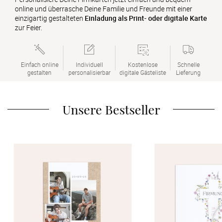
Verlobung
online und überrasche Deine Familie und Freunde mit einer
einzigartig gestalteten
Einladung als Print- oder digitale Karte
zur Feier.
Junggesel
Einfach online

Individuell

Kostenlose

Schnelle

gestalten
personalisierbar
digitale Gästeliste
Lieferung
Unsere Bestseller