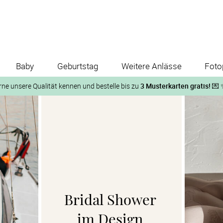
Baby
Geburtstag
Weitere Anlässe
Foto
rne unsere Qualität kennen und bestelle bis zu
3 Musterkarten gratis!
💌 
Und so geht‘s:
1. Wähle bis zu 3 Kartendesigns
ose Musterkarte“
 auf der jeweiligen Produktseite und lasse Dir die Karten koste
Bridal Shower 

im Design 
