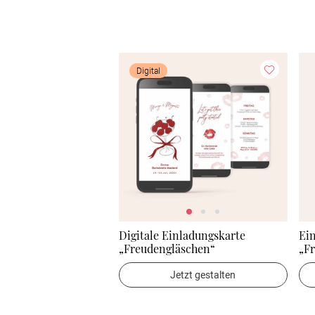
Digital
Digitale Einladungskarte
Ei
„Freudengläschen“
„F
Jetzt gestalten