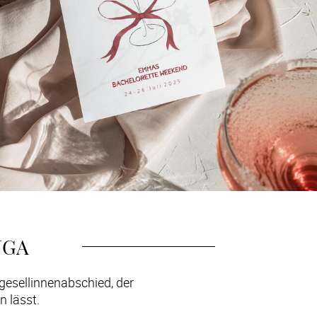
JGA
esellinnenabschied, der 
 lässt.