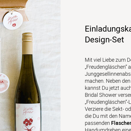
Einladungska
Design-Set
Mit viel Liebe zum De
„Freudengläschen“ a
Junggesellinnenabs
machen. Neben den
kannst Du jetzt auch
Bridal Shower vers
„Freudengläschen“-L
Verziere die Sekt- o
die Du mit den Name
passenden 
Flaschen
Handumdrehen einen