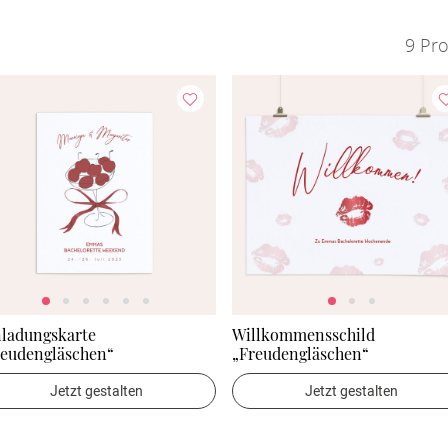
9 Pr
nladungskarte
Willkommensschild
reudengläschen“
„Freudengläschen“
Jetzt gestalten
Jetzt gestalten