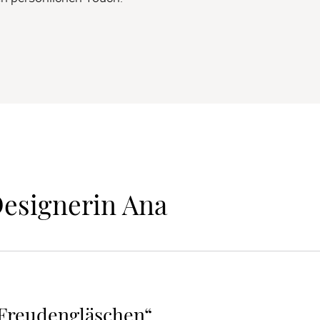
Designerin Ana
„Freudengläschen“