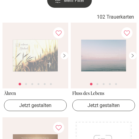
Mehr Filter
Verlobung
102 Trauerkarten
Junggesel
Ähren
Fluss des Lebens
Jetzt gestalten
Jetzt gestalten