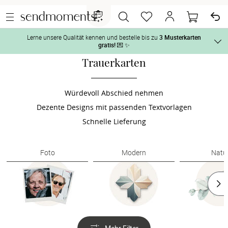
Lerne unsere Qualität kennen und bestelle bis zu
3 Musterkarten
gratis!
💌 ✨
Trauerkarten
Und so geht‘s:
Vor der H
1. Wähle bis zu 3 Kartendesigns
 aus und gestalte sie nach Deinen 
Würdevoll Abschied nehmen
Tag der H
Dezente Designs mit passenden Textvorlagen
2. Aktiviere „kostenlose Musterkarte“
 auf der jeweiligen 
Produktseite und lasse Dir die Karten kostenlos per Post zusenden.
Schnelle Lieferung
Nach der 
Foto
Modern
Natu
Geschenke
Hochzeits