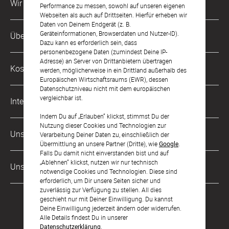
Wir sind für Dich da
Performance zu messen, sowohl auf unseren eigenen
Webseiten als auch auf Drittseiten. Hierfür erheben wir
Daten von Deinem Endgerät (z. B.
Kundenservice-Hotline
Geräteinformationen, Browserdaten und Nutzer-ID).
Über Uns
0049 221 956 725 10
Dazu kann es erforderlich sein, dass
Mo. - Fr. von 9 bis 17 Uhr
personenbezogene Daten (zumindest Deine IP-
Adresse) an Server von Drittanbietern übertragen
Philosophie
Kostenlose Services
werden, möglicherweise in ein Drittland außerhalb des
kontakt@sendmoments.ch
Karriere
Europäischen Wirtschaftsraums (EWR), dessen
Datenschutzniveau nicht mit dem europäischen
Musterkarten
Impressum
vergleichbar ist.
International
Digitale Fotoalben
AGB & Widerrufsrecht
Indem Du auf „Erlauben“ klickst, stimmst Du der
Nutzung dieser Cookies und Technologien zur
Deutschland
Digitale Gästelisten
Unsere Zahlungsarten
Zahlung & Versand
Verarbeitung Deiner Daten zu, einschließlich der
Übermittlung an unsere Partner (Dritte), wie
Google
.
Österreich
FAQ & Hilfe
Datenschutz
Falls Du damit nicht einverstanden bist und auf
„Ablehnen“ klickst, nutzen wir nur technisch
Frankreich
Unsere Partner
LLM's
notwendige Cookies und Technologien. Diese sind
erforderlich, um Dir unsere Seiten sicher und
zuverlässig zur Verfügung zu stellen. All dies
geschieht nur mit Deiner Einwilligung. Du kannst
Deine Einwilligung jederzeit ändern oder widerrufen.
Alle Details findest Du in unserer
Datenschutzerklärung
.