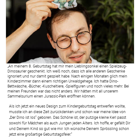
„An meinem 8. Geburtstag hat mir mein Lieblingsonkel einen Spielzeug-
Dinosaurier geschenkt. Ich weiß noch, dass ich alle anderen Geschenke
ignoriert und nur damit gespielt habe. Nach einigen Monaten glich mein
Kinderzimmer dann einem richtigen Urwaldgehege. Ich hatte Dino-
Bettwäsche, -Bücher, -Kuscheltiere, -Spielfiguren und noch vieles mehr. Bei
meinen Freunden war das nicht anders. Wir hätten mit all unserem
Sammelsurium einen Jurassic-Park eröffnen können.
Als ich jetzt ein neues Design zum Kindergeburtstag entwerfen wollte, 
musste ich an diese Zeit zurückdenken und schon war meine Idee von 
„Der Dino ist los“ geboren. Das Schöne ist, der putzige kleine Kerl passt 
sowohl für Mädchen als auch Jungen jeden Alters. Ich hoffe, er gefällt Dir 
und Deinem Kind so gut wie mir. Ich wünsche Deinem Sprössling schon 
jetzt eine großartige Geburtstagsfeier.“ 