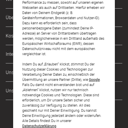
Performance zu messen, sowohl auf unseren eigenen
Webseiten als auch auf Drittseiten. Hierfür erheben wir
Daten von Deinem Endgerät (z. B.
Kundenservice-Hotline
Über Uns
Geräteinformationen, Browserdaten und Nutzer-ID).
0049 221 956 725 10
Dazu kann es erforderlich sein, dass
Mo. - Fr. von 9 bis 17 Uhr
personenbezogene Daten (zumindest Deine IP-
Philosophie
Adresse) an Server von Drittanbietern übertragen
Kostenlose Services
werden, möglicherweise in ein Drittland außerhalb des
kontakt@sendmoments.ch
Karriere
Europäischen Wirtschaftsraums (EWR), dessen
Datenschutzniveau nicht mit dem europäischen
Musterkarten
Impressum
International
vergleichbar ist.
Digitale Fotoalben
AGB & Widerrufsrecht
Indem Du auf „Erlauben“ klickst, stimmst Du der
Deutschland
Nutzung dieser Cookies und Technologien zur
Digitale Gästelisten
Unsere Zahlungsarten
Zahlung & Versand
Verarbeitung Deiner Daten zu, einschließlich der
Österreich
Übermittlung an unsere Partner (Dritte), wie
Google
.
FAQ & Hilfe
Datenschutz
Falls Du damit nicht einverstanden bist und auf
Frankreich
„Ablehnen“ klickst, nutzen wir nur technisch
Unsere Partner
LLM's
notwendige Cookies und Technologien. Diese sind
erforderlich, um Dir unsere Seiten sicher und
zuverlässig zur Verfügung zu stellen. All dies
geschieht nur mit Deiner Einwilligung. Du kannst
Deine Einwilligung jederzeit ändern oder widerrufen.
Alle Details findest Du in unserer
Datenschutzerklärung
.