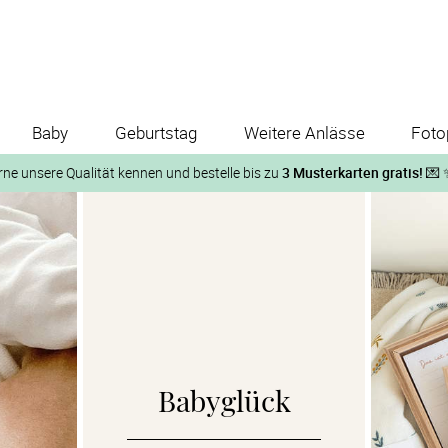
Baby
Geburtstag
Weitere Anlässe
Foto
rne unsere Qualität kennen und bestelle bis zu
3 Musterkarten gratis!
💌 
Und so geht‘s:
1. Wähle bis zu 3 Kartendesigns
ose Musterkarte“
 auf der jeweiligen Produktseite und lasse Dir die Karten koste
Babyglück