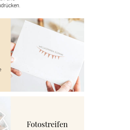
udrücken.
e
Fotostreifen