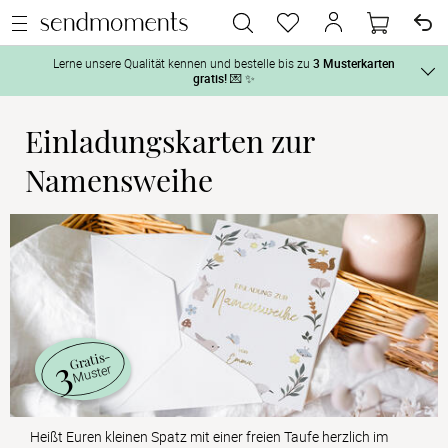
Lerne unsere Qualität kennen und bestelle bis zu
3 Musterkarten
gratis!
💌 ✨
Einladungskarten zur
Und so geht‘s:
Vor der H
Namensweihe
1. Wähle bis zu 3 Kartendesigns
 aus und gestalte sie nach Deinen 
2. Aktiviere „kostenlose Musterkarte“
 auf der jeweiligen 
Tag der H
Produktseite und lasse Dir die Karten kostenlos per Post zusenden.
Nach der 
Geschenke
3
Gratis-
Muster
Hochzeits
Heißt Euren kleinen Spatz mit einer freien Taufe herzlich im 