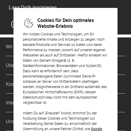
Lass Dich inspirieren
Cookies für Dein optimales
Website-Erlebnis
Wir nutzen Cookies und Technologien, um Dir
personalisierte Inhalte und Anzeigen zu zeigen, noch
bessere Produkte und Services zu bieten und deren
Wir sind für Dich da
Performance zu messen, sowohl auf unseren eigenen
Webseiten als auch auf Drittseiten. Hierfür erheben wir
Daten von Deinem Endgerät (z. B.
Kundenservice-Hotline
Über Uns
Geräteinformationen, Browserdaten und Nutzer-ID).
0049 221 956 725 10
Dazu kann es erforderlich sein, dass
Mo. - Fr. von 9 bis 17 Uhr
personenbezogene Daten (zumindest Deine IP-
Philosophie
Adresse) an Server von Drittanbietern übertragen
Kostenlose Services
werden, möglicherweise in ein Drittland außerhalb des
kontakt@sendmoments.ch
Karriere
Europäischen Wirtschaftsraums (EWR), dessen
Datenschutzniveau nicht mit dem europäischen
Musterkarten
Impressum
International
vergleichbar ist.
Digitale Fotoalben
AGB & Widerrufsrecht
Indem Du auf „Erlauben“ klickst, stimmst Du der
Deutschland
Nutzung dieser Cookies und Technologien zur
Digitale Gästelisten
Unsere Zahlungsarten
Zahlung & Versand
Verarbeitung Deiner Daten zu, einschließlich der
Österreich
Übermittlung an unsere Partner (Dritte), wie
Google
.
FAQ & Hilfe