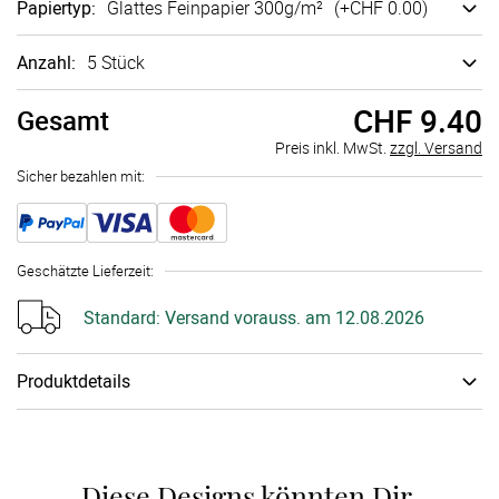
Papiertyp
:
Glattes Fein­papier 300g/m²
(+
CHF 0.00
)
Anzahl:
5 Stück
CHF 9.40
Gesamt
Preis inkl. MwSt.
zzgl. Versand
Sicher bezahlen mit:
Geschätzte Lieferzeit
:
Standard:
Versand vorauss. am 12.08.2026
Produktdetails
Veredelung
:
Goldfolie
Schneiden
:
Lasercut
Diese Designs könnten Dir 