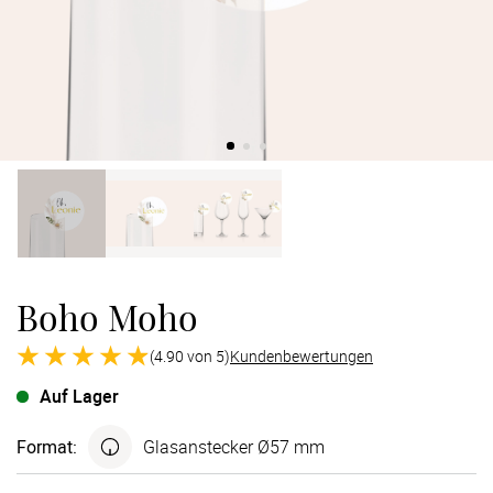
Verlobung
Junggesel
Boho Moho
(4.90 von 5)
Kundenbewertungen
Auf Lager
Format
:
Glasanstecker Ø57 mm