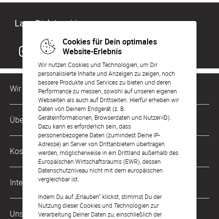
Lass Dich inspirieren
Cookies für Dein optimales
Website-Erlebnis
Wir nutzen Cookies und Technologien, um Dir
personalisierte Inhalte und Anzeigen zu zeigen, noch
bessere Produkte und Services zu bieten und deren
Wir sind für Dich da
Performance zu messen, sowohl auf unseren eigenen
Webseiten als auch auf Drittseiten. Hierfür erheben wir
Daten von Deinem Endgerät (z. B.
Kundenservice-Hotline
Geräteinformationen, Browserdaten und Nutzer-ID).
Über Uns
0049 221 956 725 10
Dazu kann es erforderlich sein, dass
Mo. - Fr. von 9 bis 17 Uhr
personenbezogene Daten (zumindest Deine IP-
Adresse) an Server von Drittanbietern übertragen
Philosophie
Kostenlose Services
werden, möglicherweise in ein Drittland außerhalb des
kontakt@sendmoments.ch
Karriere
Europäischen Wirtschaftsraums (EWR), dessen
Datenschutzniveau nicht mit dem europäischen
Musterkarten
Impressum
vergleichbar ist.
International
Digitale Fotoalben
AGB & Widerrufsrecht
Indem Du auf „Erlauben“ klickst, stimmst Du der
Nutzung dieser Cookies und Technologien zur
Deutschland
Digitale Gästelisten
Unsere Zahlungsarten
Zahlung & Versand
Verarbeitung Deiner Daten zu, einschließlich der