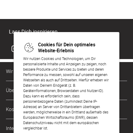
Lass Dich inspirieren
Cookies für Dein optimales
Website-Erlebnis
Wir nutzen Cookies und Technologien, um Dir
personalisierte Inhalte und Anzeigen zu zeigen, noch
bessere Produkte und Services zu bieten und deren
Wir sind für Dich da
Performance zu messen, sowohl auf unseren eigenen
Webseiten als auch auf Drittseiten. Hierfür erheben wir
Daten von Deinem Endgerät (z. B.
Kundenservice-Hotline
Über Uns
Geräteinformationen, Browserdaten und Nutzer-ID).
0049 221 956 725 10
Dazu kann es erforderlich sein, dass
Mo. - Fr. von 9 bis 17 Uhr
personenbezogene Daten (zumindest Deine IP-
Philosophie
Adresse) an Server von Drittanbietern übertragen
Kostenlose Services
werden, möglicherweise in ein Drittland außerhalb des
kontakt@sendmoments.ch
Karriere
Europäischen Wirtschaftsraums (EWR), dessen
Datenschutzniveau nicht mit dem europäischen
Musterkarten
Impressum
International
vergleichbar ist.