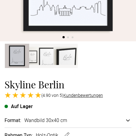
Verlobung
Junggesel
Skyline Berlin
(4.90 von 5)
Kundenbewertungen
Auf Lager
Format
:
Wandbild 30x40 cm
Rahmen
Typ:
Holz-Optik