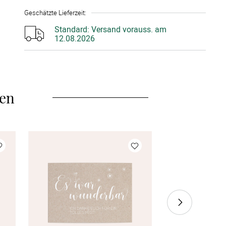
20 Stück
à CHF 5.20
Geschätzte Lieferzeit
:
25 Stück
à CHF 4.95
Standard:
Versand vorauss. am
12.08.2026
30 Stück
à CHF 4.70
35 Stück
à CHF 4.50
len
40 Stück
à CHF 4.40
45 Stück
à CHF 4.20
50 Stück
à CHF 4.05
55 Stück
à CHF 3.90
60 Stück
à CHF 3.85
70 Stück
à CHF 3.50