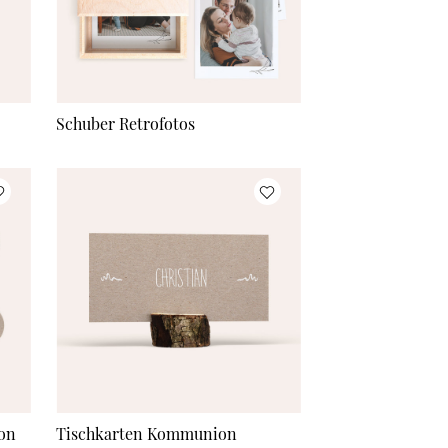
200 Stück
à CHF 2.55
Mehr Karten
à CHF 2.55
Schuber Retrofotos
on
Tischkarten Kommunion