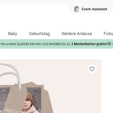
Event-Assistent
Baby
Geburtstag
Weitere Anlässe
Foto
rne unsere Qualität kennen und bestelle bis zu
3 Musterkarten gratis!
💌 
Und so geht‘s:
1. Wähle bis zu 3 Kartendesigns
ose Musterkarte“
 auf der jeweiligen Produktseite und lasse Dir die Karten koste