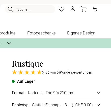
Suche...
produkte
Fotogeschenke
Eigenes Design
✨
Rustique
nlos per Post zusenden.
(4.96 von 5)
Kundenbewertungen
Auf Lager
Format
:
Kartenset Trio 90x210 mm
Papiertyp
:
Glattes Fein­papier 300g/m²
(+
CHF 0.00
)