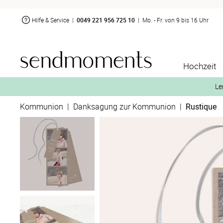
Hilfe & Service
|
0049 221 956 725 10
|
Mo. - Fr. von 9 bis 16 Uhr
Hochzeit
Le
Kommunion
|
Danksagung zur Kommunion
|
Rustique
2. Aktiviere „kostenl