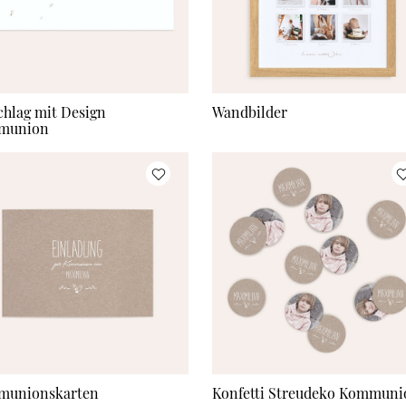
hlag mit Design
Wandbilder
munion
munionskarten
Konfetti Streudeko Kommuni