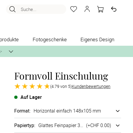
Suche...
produkte
Fotogeschenke
Eigenes Design
✨
Formvoll Einschulung
nlos per Post zusenden.
(4.79 von 5)
Kundenbewertungen
Auf Lager
Format
:
Horizontal einfach 148x105 mm
Papiertyp
:
Glattes Fein­papier 300g/m²
(+
CHF 0.00
)