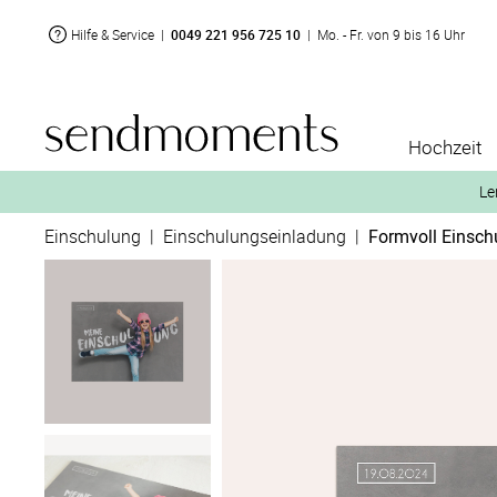
Hilfe & Service
|
0049 221 956 725 10
|
Mo. - Fr. von 9 bis 16 Uhr
Hochzeit
Le
Einschulung
|
Einschulungseinladung
|
Formvoll Einsch
2. Aktiviere „kostenl