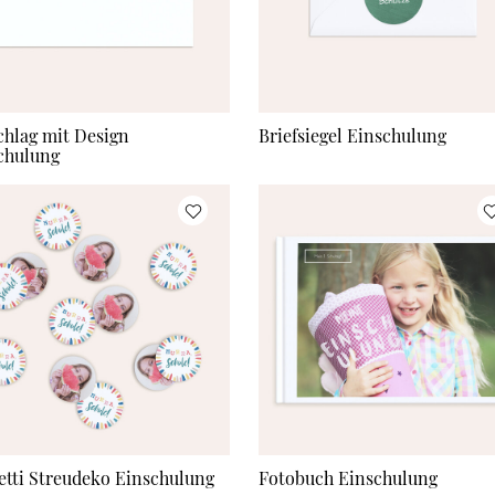
hlag mit Design
Briefsiegel Einschulung
chulung
etti Streudeko Einschulung
Fotobuch Einschulung