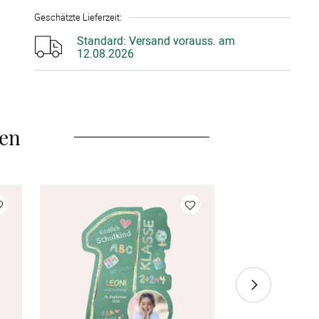
Geschätzte Lieferzeit
:
25 Stück
à CHF 2.10
Standard:
Versand vorauss. am
12.08.2026
30 Stück
à CHF 1.95
35 Stück
à CHF 1.85
len
40 Stück
à CHF 1.80
45 Stück
à CHF 1.70
50 Stück
à CHF 1.65
55 Stück
à CHF 1.60
60 Stück
à CHF 1.55
70 Stück
à CHF 1.45