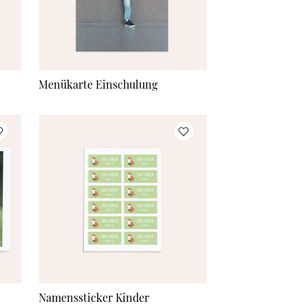
200 Stück
à CHF 1.05
Mehr Karten
à CHF 1.05
Menükarte Einschulung
Namenssticker Kinder