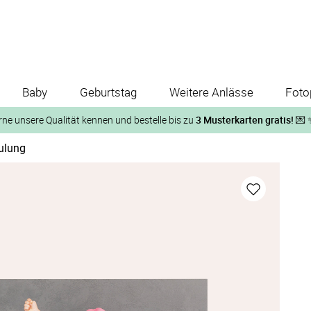
Baby
Geburtstag
Weitere Anlässe
Foto
rne unsere Qualität kennen und bestelle bis zu
3 Musterkarten gratis!
💌 
ulung
Und so geht‘s:
1. Wähle bis zu 3 Kartendesigns
ose Musterkarte“
 auf der jeweiligen Produktseite und lasse Dir die Karten koste