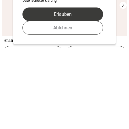
Datenschutzerklärung
.
Erlauben
Ablehnen
Ananasfrisch
Flip Flops
Jetzt gestalten
Jetzt gestalten
Night BBQ
Cowboy