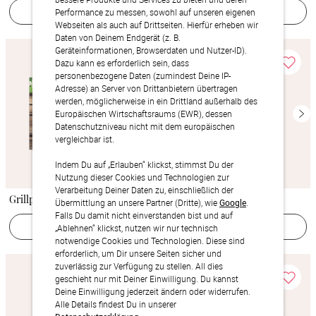
Jetzt gestalten
Jetzt gestalten
Performance zu messen, sowohl auf unseren eigenen
Webseiten als auch auf Drittseiten. Hierfür erheben wir
Daten von Deinem Endgerät (z. B.
Geräteinformationen, Browserdaten und Nutzer-ID).
Dazu kann es erforderlich sein, dass
personenbezogene Daten (zumindest Deine IP-
Adresse) an Server von Drittanbietern übertragen
werden, möglicherweise in ein Drittland außerhalb des
Europäischen Wirtschaftsraums (EWR), dessen
Datenschutzniveau nicht mit dem europäischen
vergleichbar ist.
Indem Du auf „Erlauben“ klickst, stimmst Du der
Nutzung dieser Cookies und Technologien zur
Verarbeitung Deiner Daten zu, einschließlich der
Grillparty
Pineapple cocktail
Übermittlung an unsere Partner (Dritte), wie
Google
.
Falls Du damit nicht einverstanden bist und auf
Jetzt gestalten
Jetzt gestalten
„Ablehnen“ klickst, nutzen wir nur technisch
notwendige Cookies und Technologien. Diese sind
erforderlich, um Dir unsere Seiten sicher und
zuverlässig zur Verfügung zu stellen. All dies
geschieht nur mit Deiner Einwilligung. Du kannst
Deine Einwilligung jederzeit ändern oder widerrufen.
Alle Details findest Du in unserer