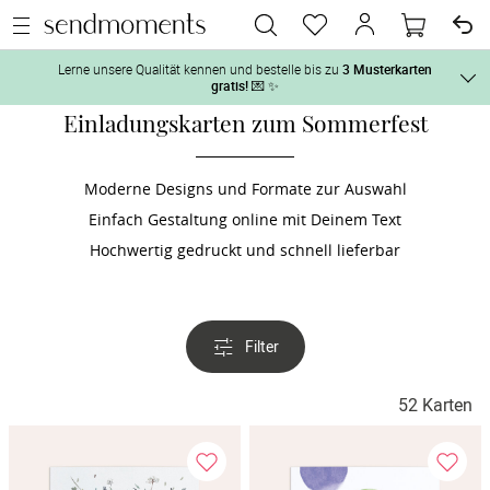
Lerne unsere Qualität kennen und bestelle bis zu
3 Musterkarten
gratis!
💌 ✨
Einladungskarten zum Sommerfest
Und so geht‘s:
Vor der H
1. Wähle bis zu 3 Kartendesigns
 aus und gestalte sie nach Deinen 
Moderne Designs und Formate zur Auswahl
Einfach Gestaltung online mit Deinem Text
2. Aktiviere „kostenlose Musterkarte“
 auf der jeweiligen 
Tag der H
Produktseite und lasse Dir die Karten kostenlos per Post zusenden.
Hochwertig gedruckt und schnell lieferbar
Nach der 
Filter
Geschenke
52 Karten
Hochzeits