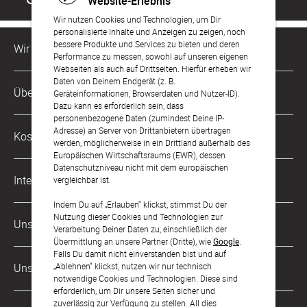
Website-Erlebnis
Wir nutzen Cookies und Technologien, um Dir
personalisierte Inhalte und Anzeigen zu zeigen, noch
bessere Produkte und Services zu bieten und deren
Wir sind für Dich da
Performance zu messen, sowohl auf unseren eigenen
Webseiten als auch auf Drittseiten. Hierfür erheben wir
Daten von Deinem Endgerät (z. B.
Kundenservice-Hotline
Über Uns
Geräteinformationen, Browserdaten und Nutzer-ID).
0049 221 956 725 10
Dazu kann es erforderlich sein, dass
Mo. - Fr. von 9 bis 17 Uhr
personenbezogene Daten (zumindest Deine IP-
Philosophie
Adresse) an Server von Drittanbietern übertragen
Kostenlose Services
werden, möglicherweise in ein Drittland außerhalb des
kontakt@sendmoments.ch
Karriere
Europäischen Wirtschaftsraums (EWR), dessen
Datenschutzniveau nicht mit dem europäischen
Musterkarten
Impressum
International
vergleichbar ist.
Digitale Fotoalben
AGB & Widerrufsrecht
Indem Du auf „Erlauben“ klickst, stimmst Du der
Deutschland
Nutzung dieser Cookies und Technologien zur
Digitale Gästelisten
Unsere Zahlungsarten
Zahlung & Versand
Verarbeitung Deiner Daten zu, einschließlich der
Österreich
Übermittlung an unsere Partner (Dritte), wie
Google
.
FAQ & Hilfe
Datenschutz
Falls Du damit nicht einverstanden bist und auf
Frankreich
„Ablehnen“ klickst, nutzen wir nur technisch
Unsere Partner
LLM's
notwendige Cookies und Technologien. Diese sind
erforderlich, um Dir unsere Seiten sicher und
zuverlässig zur Verfügung zu stellen. All dies