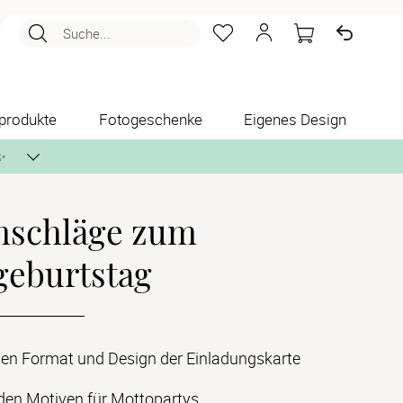
Suche...
produkte
Fotogeschenke
Eigenes Design
✨
mschläge zum
nlos per Post zusenden.
geburtstag
en Format und Design der Einladungskarte
den Motiven für Mottopartys