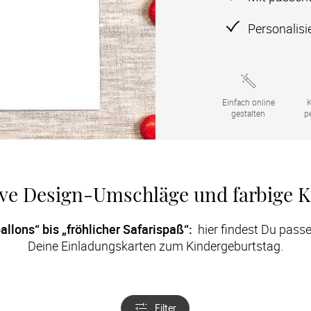
Personalis
Einfach online

K
gestalten
p
ive Design-Umschläge und farbige K
llons“ bis „fröhlicher Safarispaß“: 
 hier findest Du pass
Deine Einladungskarten zum Kindergeburtstag.
Filter