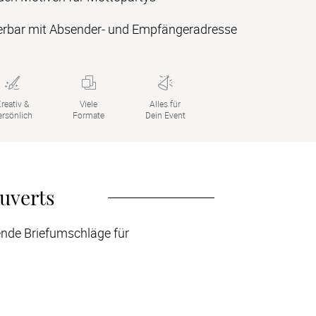
ierbar mit Absender- und Empfängeradresse
reativ &

Viele

Alles für

ersönlich
Formate
Dein Event
uverts
ende Briefumschläge für 