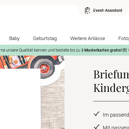
Event-Assistent
Baby
Geburtstag
Weitere Anlässe
Foto
rne unsere Qualität kennen und bestelle bis zu
3 Musterkarten gratis!
💌 
Und so geht‘s:
Briefu
1. Wähle bis zu 3 Kartendesigns
ose Musterkarte“
 auf der jeweiligen Produktseite und lasse Dir die Karten koste
Kinder
Im passend
Mit passen