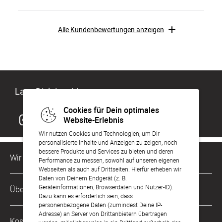
Alle Kundenbewertungen anzeigen
Lass Dich inspirieren
Cookies für Dein optimales
Website-Erlebnis
Wir nutzen Cookies und Technologien, um Dir
personalisierte Inhalte und Anzeigen zu zeigen, noch
bessere Produkte und Services zu bieten und deren
Wir sind für Dich da
Performance zu messen, sowohl auf unseren eigenen
Webseiten als auch auf Drittseiten. Hierfür erheben wir
Daten von Deinem Endgerät (z. B.
Kundenservice-Hotline
Geräteinformationen, Browserdaten und Nutzer-ID).
Über Uns
0049 221 956 725 10
Dazu kann es erforderlich sein, dass
Mo. - Fr. von 9 bis 17 Uhr
personenbezogene Daten (zumindest Deine IP-
Adresse) an Server von Drittanbietern übertragen
Philosophie
Kostenlose Services