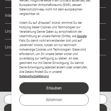
werden, möglicherweise in ein Drittland außerhalb des
kontakt@sendmoments.ch
Karriere
Europäischen Wirtschaftsraums (EWR), dessen
Datenschutzniveau nicht mit dem europäischen
Musterkarten
Impressum
vergleichbar ist.
International
Digitale Fotoalben
AGB & Widerrufsrecht
Indem Du auf „Erlauben“ klickst, stimmst Du der
Nutzung dieser Cookies und Technologien zur
Deutschland
Digitale Gästelisten
Unsere Zahlungsarten
Zahlung & Versand
Verarbeitung Deiner Daten zu, einschließlich der
Übermittlung an unsere Partner (Dritte), wie
Google
.
Österreich
FAQ & Hilfe
Datenschutz
Falls Du damit nicht einverstanden bist und auf
„Ablehnen“ klickst, nutzen wir nur technisch
Frankreich
Unsere Partner
LLM's
notwendige Cookies und Technologien. Diese sind
erforderlich, um Dir unsere Seiten sicher und
zuverlässig zur Verfügung zu stellen. All dies
geschieht nur mit Deiner Einwilligung. Du kannst
Deine Einwilligung jederzeit ändern oder widerrufen.
Alle Details findest Du in unserer
Datenschutzerklärung
.
Erlauben
Feier den Moment.
Kostenlose Musterkarte
Ablehnen
Jetzt gestalten
© sendmoments Studio GmbH 2026