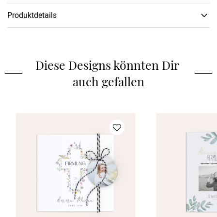
Produktdetails
Papiertyp
:
Glattes Fein­papier 300g/m²
Schneiden
:
Lasercut
Diese Designs könnten Dir 
auch gefallen