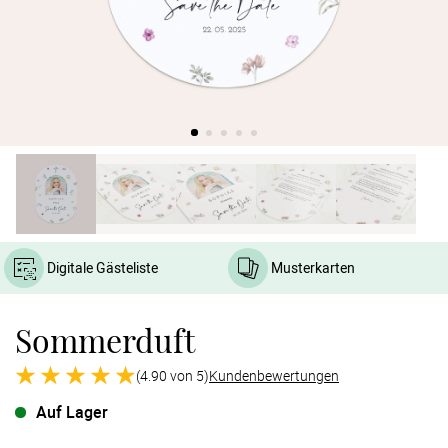
Verlobung
Junggesel
Digitale Gästeliste
Musterkarten
Sommerduft
(4.90 von 5)
Kundenbewertungen
Auf Lager