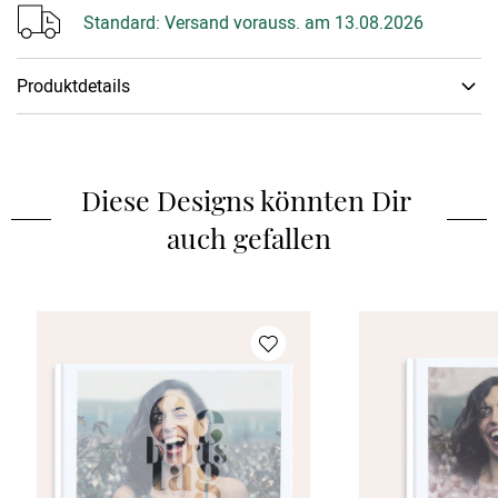
Standard:
Versand vorauss. am 13.08.2026
Produktdetails
Wertvolle Momente, die man festhalten sollte. Das edle
personalisierbare Fotobuch bietet Platz auf bis zu 118 Seiten,
um lustige Schnappschüsse und besondere Erinnerungen für
Diese Designs könnten Dir 
die Ewigkeit festzuhalten.
auch gefallen