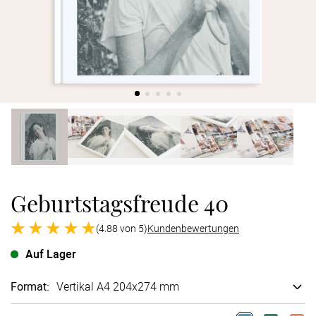
Verlobung
Junggesel
Geburtstagsfreude 40
(4.88 von 5)
Kundenbewertungen
Auf Lager
Format
:
Vertikal A4 204x274 mm