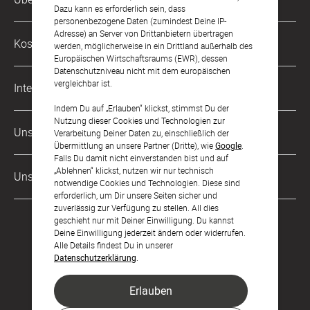
0049 221 956 725 10
Dazu kann es erforderlich sein, dass
Mo. - Fr. von 9 bis 17 Uhr
personenbezogene Daten (zumindest Deine IP-
Adresse) an Server von Drittanbietern übertragen
Philosophie
Kostenlose Services
werden, möglicherweise in ein Drittland außerhalb des
kontakt@sendmoments.ch
Karriere
Europäischen Wirtschaftsraums (EWR), dessen
Datenschutzniveau nicht mit dem europäischen
Musterkarten
Impressum
vergleichbar ist.
International
Digitale Fotoalben
AGB & Widerrufsrecht
Indem Du auf „Erlauben“ klickst, stimmst Du der
Nutzung dieser Cookies und Technologien zur
Deutschland
Digitale Gästelisten
Unsere Zahlungsarten
Zahlung & Versand
Verarbeitung Deiner Daten zu, einschließlich der
Übermittlung an unsere Partner (Dritte), wie
Google
.
Österreich
FAQ & Hilfe
Datenschutz
Falls Du damit nicht einverstanden bist und auf
„Ablehnen“ klickst, nutzen wir nur technisch
Frankreich
Unsere Partner
LLM's
notwendige Cookies und Technologien. Diese sind
erforderlich, um Dir unsere Seiten sicher und
zuverlässig zur Verfügung zu stellen. All dies
geschieht nur mit Deiner Einwilligung. Du kannst
Deine Einwilligung jederzeit ändern oder widerrufen.
Alle Details findest Du in unserer
Datenschutzerklärung
.
Erlauben