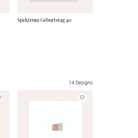
56 Seiten
Spektrum Geburtstag 40
Ja, ich runde 40
58 Seiten
60 Seiten
62 Seiten
64 Seiten
14
Designs
66 Seiten
68 Seiten
70 Seiten
72 Seiten