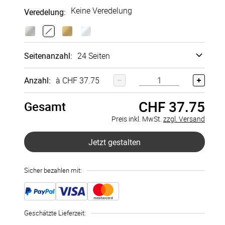
Keine Veredelung
Veredelung
:
Vertikal A4
Quadratisc
h
204x274
mm
200x200
Hard­cover
Echt­
mm
fotobuch
+
CHF 0.00
Seitenanzahl
:
24 Seiten
Layflat-
Bindung
+
CHF 11.34
24 Seiten
Anzahl:
à CHF 37.75
CHF 37.75
26 Seiten
Gesamt
Preis inkl. MwSt.
zzgl. Versand
28 Seiten
Jetzt gestalten
30 Seiten
Sicher bezahlen mit:
32 Seiten
34 Seiten
Geschätzte Lieferzeit
:
36 Seiten