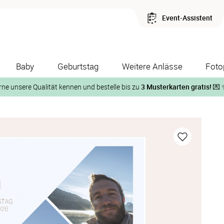
Event-Assistent
Baby
Geburtstag
Weitere Anlässe
Foto
rne unsere Qualität kennen und bestelle bis zu
3 Musterkarten gratis!
💌 
Und so geht‘s:
1. Wähle bis zu 3 Kartendesigns
ose Musterkarte“
 auf der jeweiligen Produktseite und lasse Dir die Karten koste