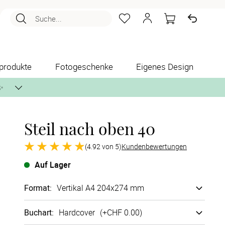
Suche...
produkte
Fotogeschenke
Eigenes Design
✨
Steil nach oben 40
nlos per Post zusenden.
(4.92 von 5)
Kundenbewertungen
Auf Lager
Format
:
Vertikal A4 204x274 mm
Buchart
:
Hard­cover
(+
CHF 0.00
)