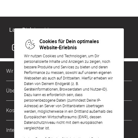
Lass Dich inspirieren
Cookies für Dein optimales
Website-Erlebnis
Wir nutzen Cookies und Technologien, um Dir
personalisierte Inhalte und Anzeigen zu zeigen, noch
bessere Produkte und Services zu bieten und deren
Wir sind für Dich da
Performance zu messen, sowohl auf unseren eigenen
Webseiten als auch auf Drittseiten. Hierfür erheben wir
Daten von Deinem Endgerät (z. B.
Kundenservice-Hotline
Geräteinformationen, Browserdaten und Nutzer-ID).
Über Uns
0049 221 956 725 10
Dazu kann es erforderlich sein, dass
Mo. - Fr. von 9 bis 17 Uhr
personenbezogene Daten (zumindest Deine IP-
Adresse) an Server von Drittanbietern übertragen
Philosophie
Kostenlose Services
werden, möglicherweise in ein Drittland außerhalb des
kontakt@sendmoments.ch
Karriere
Europäischen Wirtschaftsraums (EWR), dessen
Datenschutzniveau nicht mit dem europäischen
Musterkarten
Impressum
vergleichbar ist.
International
Digitale Fotoalben