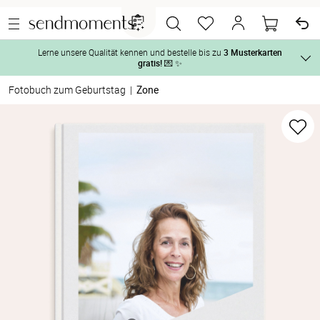
Lerne unsere Qualität kennen und bestelle bis zu
3 Musterkarten
gratis!
💌 ✨
Fotobuch zum Geburtstag
|
Zone
Und so geht‘s:
Vor der H
1. Wähle bis zu 3 Kartendesigns
 aus und gestalte sie nach Deinen 
Tag der H
2. Aktiviere „kostenlose Musterkarte“
 auf der jeweiligen 
Produktseite und lasse Dir die Karten kostenlos per Post zusenden.
Nach der 
Geschenke
Hochzeits