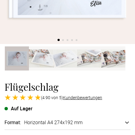
Verlobung
Junggesel
Flügelschlag
(4.90 von 5)
Kundenbewertungen
Auf Lager
Format
:
Horizontal A4 274x192 mm