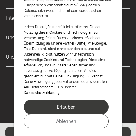
kontakt@sendmoments.ch
Karriere
Europäischen Wirtschaftsraums (EWR), dessen
Datenschutzniveau nicht mit dem europäischen
Musterkarten
Impressum
vergleichbar ist.
International
Digitale Fotoalben
AGB & Widerrufsrecht
Indem Du auf „Erlauben“ klickst, stimmst Du der
Nutzung dieser Cookies und Technologien zur
Deutschland
Digitale Gästelisten
Unsere Zahlungsarten
Zahlung & Versand
Verarbeitung Deiner Daten zu, einschließlich der
Übermittlung an unsere Partner (Dritte), wie
Google
.
Österreich
FAQ & Hilfe
Datenschutz
Falls Du damit nicht einverstanden bist und auf
„Ablehnen“ klickst, nutzen wir nur technisch
Frankreich
Unsere Partner
LLM's
notwendige Cookies und Technologien. Diese sind
erforderlich, um Dir unsere Seiten sicher und
zuverlässig zur Verfügung zu stellen. All dies
geschieht nur mit Deiner Einwilligung. Du kannst
Deine Einwilligung jederzeit ändern oder widerrufen.
Alle Details findest Du in unserer
Datenschutzerklärung
.
Erlauben
Feier den Moment.
Ablehnen
Jetzt gestalten
© sendmoments Studio GmbH 2026