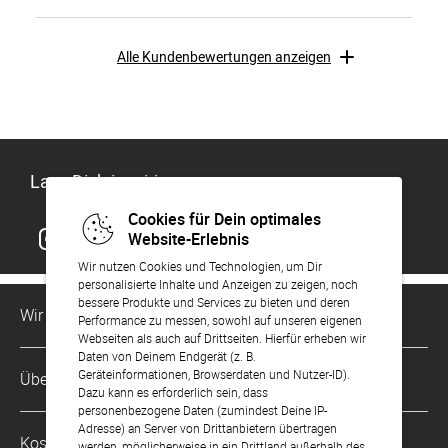
Alle Kundenbewertungen anzeigen
Lass Dich inspirieren
Cookies für Dein optimales
Website-Erlebnis
Wir nutzen Cookies und Technologien, um Dir
personalisierte Inhalte und Anzeigen zu zeigen, noch
bessere Produkte und Services zu bieten und deren
Wir sind für Dich da
Performance zu messen, sowohl auf unseren eigenen
Webseiten als auch auf Drittseiten. Hierfür erheben wir
Daten von Deinem Endgerät (z. B.
Kundenservice-Hotline
Geräteinformationen, Browserdaten und Nutzer-ID).
Über Uns
0049 221 956 725 10
Dazu kann es erforderlich sein, dass
Mo. - Fr. von 9 bis 17 Uhr
personenbezogene Daten (zumindest Deine IP-
Adresse) an Server von Drittanbietern übertragen
Philosophie
Kostenlose Services
werden, möglicherweise in ein Drittland außerhalb des