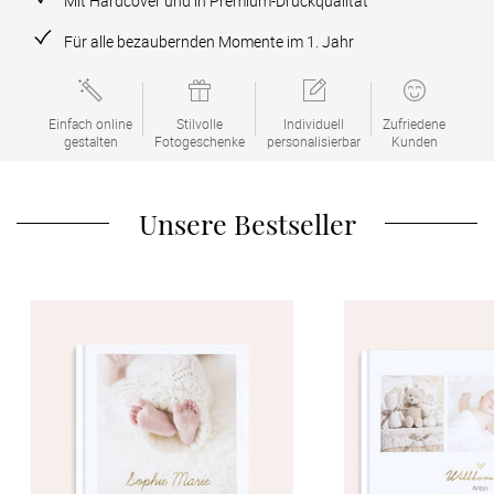
Mit Hardcover und in Premium-Druckqualität
Verlobung
Für alle bezaubernden Momente im 1. Jahr
Junggesel
Einfach online

Stilvolle

Individuell

Zufriedene

gestalten
Fotogeschenke
personalisierbar
Kunden
Unsere Bestseller