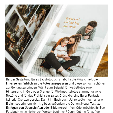
Bei der Gestaltung Eures Babyfotobuchs habt Ihr die Möglichkeit, die
Innenseiten farblich an die Fotos anzupassen
und diese so noch schöner
zur Geltung zu bringen. Wählt zum Beispiel für Herbstfotos einen
Hintergrund in Gelb oder Orange, für Weihnachtsfotos stimmungsvolle
Rottöne und für das Frühjahr ein zartes Grün. Hier sind Eurer Fantasie
keinerlei Grenzen gesetzt. Damit Ihr Euch auch Jahre später noch an alle
Ereignisse erinnern könnt, gibt es außerdem die Option „Neuer Text“ zum
Einfügen von Überschriften oder Bildunterschriften
. Oder möchtet Ihr Euer
Fotobuch mit einleitenden Worten beginnen? Dann fügt hierfür auf der