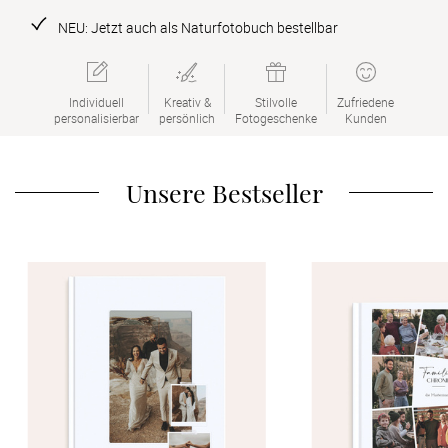
Verlobung
NEU: Jetzt auch als Naturfotobuch bestellbar
Junggesel
Individuell

Kreativ &

Stilvolle

Zufriedene

personalisierbar
persönlich
Fotogeschenke
Kunden
Unsere Bestseller