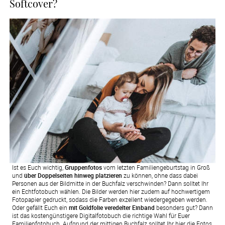
Softcover?
Ist es Euch wichtig,
Gruppenfotos
vom letzten Familiengeburtstag in Groß
und
über Doppelseiten hinweg platzieren
zu können, ohne dass dabei
Personen aus der Bildmitte in der Buchfalz verschwinden? Dann solltet Ihr
ein Echtfotobuch wählen. Die Bilder werden hier zudem auf hochwertigem
Fotopapier gedruckt, sodass die Farben exzellent wiedergegeben werden.
Oder gefällt Euch ein
mit Goldfolie veredelter Einband
besonders gut? Dann
ist das kostengünstigere Digitalfotobuch die richtige Wahl für Euer
Familienfotobuch. Aufgrund der mittigen Buchfalz solltet Ihr hier die Fotos