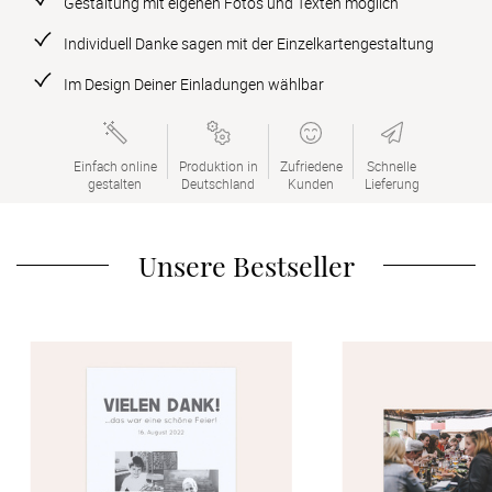
Gestaltung mit eigenen Fotos und Texten möglich
Verlobung
Individuell Danke sagen mit der Einzelkartengestaltung
Junggesel
Im Design Deiner Einladungen wählbar
Einfach online

Produktion in

Zufriedene

Schnelle

gestalten
Deutschland
Kunden
Lieferung
Unsere Bestseller