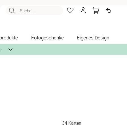
Suche...
produkte
Fotogeschenke
Eigenes Design
✨
nlos per Post zusenden.
34 Karten