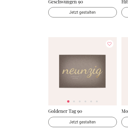
Geschwungen 90
Hib
Jetzt gestalten
Goldener Tag 90
Mo
Jetzt gestalten