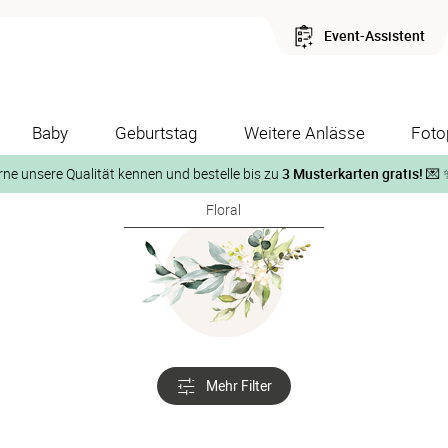
Event-Assistent
Baby
Geburtstag
Weitere Anlässe
Foto
rne unsere Qualität kennen und bestelle bis zu
3 Musterkarten gratis!
💌 
Floral
Und so geht‘s:
1. Wähle bis zu 3 Kartendesigns
ose Musterkarte“
 auf der jeweiligen Produktseite und lasse Dir die Karten koste
Mehr Filter