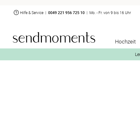
Hilfe & Service
|
0049 221 956 725 10
|
Mo. - Fr. von 9 bis 16 Uhr
Hochzeit
Le
2. Aktiviere „kostenl