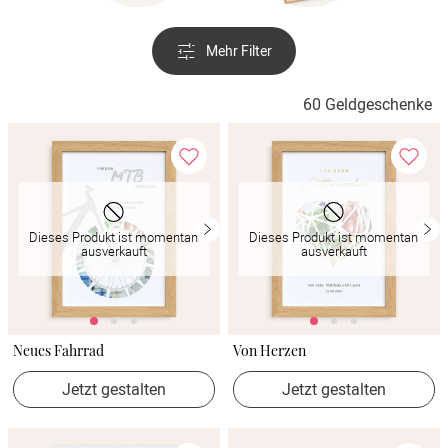
Verlobung
Mehr Filter
Junggesel
60 Geldgeschenke
Dieses Produkt ist momentan
Dieses Produkt ist momentan
ausverkauft
ausverkauft
Neues Fahrrad
Von Herzen
Jetzt gestalten
Jetzt gestalten