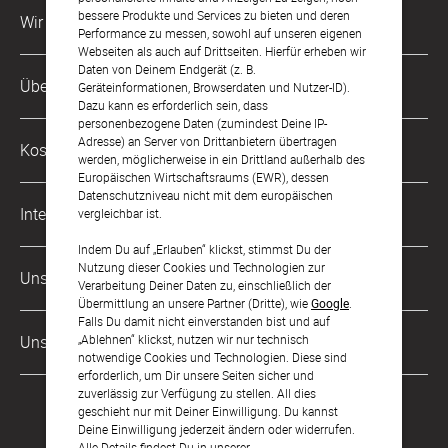
bessere Produkte und Services zu bieten und deren
Wir sind für Dich da
Performance zu messen, sowohl auf unseren eigenen
Webseiten als auch auf Drittseiten. Hierfür erheben wir
Daten von Deinem Endgerät (z. B.
Kundenservice-Hotline
Über Uns
Geräteinformationen, Browserdaten und Nutzer-ID).
0049 221 956 725 10
Dazu kann es erforderlich sein, dass
Mo. - Fr. von 9 bis 17 Uhr
personenbezogene Daten (zumindest Deine IP-
Philosophie
Adresse) an Server von Drittanbietern übertragen
Kostenlose Services
werden, möglicherweise in ein Drittland außerhalb des
kontakt@sendmoments.ch
Karriere
Europäischen Wirtschaftsraums (EWR), dessen
Datenschutzniveau nicht mit dem europäischen
Musterkarten
Impressum
International
vergleichbar ist.
Digitale Fotoalben
AGB & Widerrufsrecht
Indem Du auf „Erlauben“ klickst, stimmst Du der
Deutschland
Nutzung dieser Cookies und Technologien zur
Digitale Gästelisten
Unsere Zahlungsarten
Zahlung & Versand
Verarbeitung Deiner Daten zu, einschließlich der
Österreich
Übermittlung an unsere Partner (Dritte), wie
Google
.
FAQ & Hilfe
Datenschutz
Falls Du damit nicht einverstanden bist und auf
Frankreich
„Ablehnen“ klickst, nutzen wir nur technisch
Unsere Partner
LLM's
notwendige Cookies und Technologien. Diese sind
erforderlich, um Dir unsere Seiten sicher und
zuverlässig zur Verfügung zu stellen. All dies
geschieht nur mit Deiner Einwilligung. Du kannst
Deine Einwilligung jederzeit ändern oder widerrufen.
Alle Details findest Du in unserer