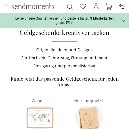
Lerne unsere Qualität kennen und bestelle bis zu
3 Musterkarten
gratis!
💌 ✨
Geldgeschenke kreativ verpacken
Und so geht‘s:
Vor der H
1. Wähle bis zu 3 Kartendesigns
 aus und gestalte sie nach Deinen 
Originelle Ideen und Designs
Für Hochzeit, Geburtstag, Firmung und mehr
2. Aktiviere „kostenlose Musterkarte“
 auf der jeweiligen 
Tag der H
Produktseite und lasse Dir die Karten kostenlos per Post zusenden.
Einzigartig und personalisierbar
Nach der 
Finde jetzt das passende Geldgeschenk für jeden
Anlass
Geschenke
Wandbild
Holzbox graviert
Hochzeits