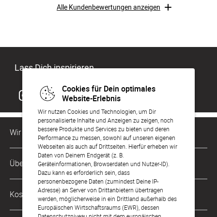
Alle Kundenbewertungen anzeigen
Lass Dich inspirieren
Cookies für Dein optimales
Website-Erlebnis
Wir nutzen Cookies und Technologien, um Dir
personalisierte Inhalte und Anzeigen zu zeigen, noch
bessere Produkte und Services zu bieten und deren
Wir sind für Dich da
Performance zu messen, sowohl auf unseren eigenen
Webseiten als auch auf Drittseiten. Hierfür erheben wir
Daten von Deinem Endgerät (z. B.
Kundenservice-Hotline
Über Uns
Geräteinformationen, Browserdaten und Nutzer-ID).
0049 221 956 725 10
Dazu kann es erforderlich sein, dass
Mo. - Fr. von 9 bis 17 Uhr
personenbezogene Daten (zumindest Deine IP-
Philosophie
Adresse) an Server von Drittanbietern übertragen
Kostenlose Services
werden, möglicherweise in ein Drittland außerhalb des
kontakt@sendmoments.ch
Karriere
Europäischen Wirtschaftsraums (EWR), dessen
Datenschutzniveau nicht mit dem europäischen