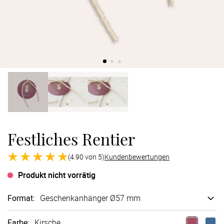
Verlobung
Junggesel
Festliches Rentier
(4.90 von 5)
Kundenbewertungen
Produkt nicht vorrätig
Format
:
Geschenk­anhänger Ø57 mm
Farbe
:
Kirsche