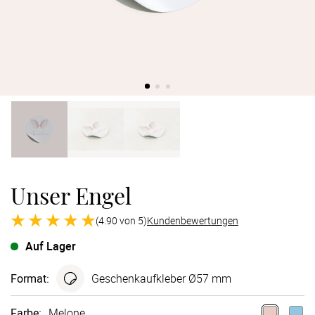
Verlobung
Junggesel
Unser Engel
(4.90 von 5)
Kundenbewertungen
Auf Lager
Format
:
Geschenk­aufkleber Ø57 mm
Farbe
:
Melone