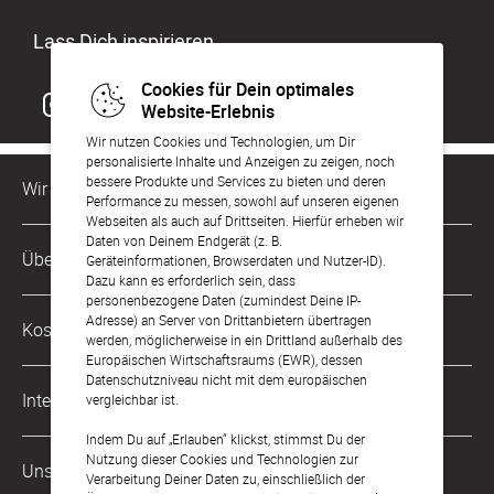
Lass Dich inspirieren
Cookies für Dein optimales
Website-Erlebnis
Wir nutzen Cookies und Technologien, um Dir
personalisierte Inhalte und Anzeigen zu zeigen, noch
bessere Produkte und Services zu bieten und deren
Wir sind für Dich da
Performance zu messen, sowohl auf unseren eigenen
Webseiten als auch auf Drittseiten. Hierfür erheben wir
Daten von Deinem Endgerät (z. B.
Kundenservice-Hotline
Über Uns
Geräteinformationen, Browserdaten und Nutzer-ID).
0049 221 956 725 10
Dazu kann es erforderlich sein, dass
Mo. - Fr. von 9 bis 17 Uhr
personenbezogene Daten (zumindest Deine IP-
Philosophie
Adresse) an Server von Drittanbietern übertragen
Kostenlose Services
werden, möglicherweise in ein Drittland außerhalb des
kontakt@sendmoments.ch
Karriere
Europäischen Wirtschaftsraums (EWR), dessen
Datenschutzniveau nicht mit dem europäischen
Musterkarten
Impressum
International
vergleichbar ist.
Digitale Fotoalben
AGB & Widerrufsrecht
Indem Du auf „Erlauben“ klickst, stimmst Du der
Deutschland
Nutzung dieser Cookies und Technologien zur
Digitale Gästelisten
Unsere Zahlungsarten
Zahlung & Versand
Verarbeitung Deiner Daten zu, einschließlich der