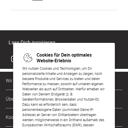
Lass Dich inspirieren
Cookies für Dein optimales
Website-Erlebnis
Wir nutzen Cookies und Technologien, um Dir
personalisierte Inhalte und Anzeigen zu zeigen, noch
bessere Produkte und Services zu bieten und deren
Wir sind für Dich da
Performance zu messen, sowohl auf unseren eigenen
Webseiten als auch auf Drittseiten. Hierfür erheben wir
Daten von Deinem Endgerät (z. B.
Kundenservice-Hotline
Über Uns
Geräteinformationen, Browserdaten und Nutzer-ID).
0049 221 956 725 10
Dazu kann es erforderlich sein, dass
Mo. - Fr. von 9 bis 17 Uhr
personenbezogene Daten (zumindest Deine IP-
Philosophie
Adresse) an Server von Drittanbietern übertragen
Kostenlose Services
werden, möglicherweise in ein Drittland außerhalb des
kontakt@sendmoments.ch
Karriere
Europäischen Wirtschaftsraums (EWR), dessen