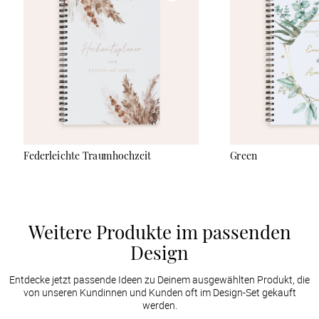
Belieben eine schimmernde Veredelung hinzu und
personalisiert das Cover nach Euren Wünschen mit eigenem
Text und Foto. Der Wedding Planner enthält Schritt-für-Schritt-
Anleitungen, um stressfrei zu organisieren und alle Kosten im
Blick zu behalten. Er bietet Euch außerdem Ideen für Tisch- und
Sitzordnungen, Gäste- und Hochzeitsprofi-Listen und vieles
mehr. So denkt Ihr an alles, was Euren Tag besonders macht.
Federleichte Traumhochzeit
Green
Weitere Produkte im passenden
Design
Entdecke jetzt passende Ideen zu Deinem ausgewählten Produkt, die
von unseren Kundinnen und Kunden oft im Design-Set gekauft
werden.