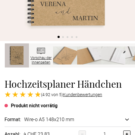
Verlobung
Junggesel
Vorschau der
Innenseiten
Hochzeitsplaner Händchen
(4.92 von 5)
Kundenbewertungen
Produkt nicht vorrätig
Format
:
Wire-o A5 148x210 mm
Anzahl:
à CHF 23.83