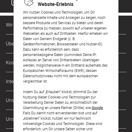
Website-Erlebnis
Wir nutzen Cookies und Technologien, um Dir
personalisierte Inhalte und Anzeigen zu zeigen, noch
bessere Produkte und Services zu bieten und deren
Wir sind für Dich da
Performance zu messen, sowohl auf unseren eigenen
Webseiten als auch auf Drittseiten. Hierfür erheben wir
Daten von Deinem Endgerät (z. B.
Kundenservice-Hotline
Über Uns
Geräteinformationen, Browserdaten und Nutzer-ID).
0049 221 956 725 10
Dazu kann es erforderlich sein, dass
Mo. - Fr. von 9 bis 17 Uhr
personenbezogene Daten (zumindest Deine IP-
Philosophie
Adresse) an Server von Drittanbietern übertragen
Kostenlose Services
werden, möglicherweise in ein Drittland außerhalb des
kontakt@sendmoments.ch
Karriere
Europäischen Wirtschaftsraums (EWR), dessen
Datenschutzniveau nicht mit dem europäischen
Musterkarten
Impressum
International
vergleichbar ist.
Digitale Fotoalben
AGB & Widerrufsrecht
Indem Du auf „Erlauben“ klickst, stimmst Du der
Deutschland
Nutzung dieser Cookies und Technologien zur
Digitale Gästelisten
Unsere Zahlungsarten
Zahlung & Versand
Verarbeitung Deiner Daten zu, einschließlich der
Österreich
Übermittlung an unsere Partner (Dritte), wie
Google
.
FAQ & Hilfe
Datenschutz
Falls Du damit nicht einverstanden bist und auf
Frankreich
„Ablehnen“ klickst, nutzen wir nur technisch
Unsere Partner
LLM's
notwendige Cookies und Technologien. Diese sind
erforderlich, um Dir unsere Seiten sicher und