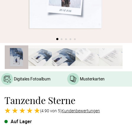
Verlobung
Junggesel
Digitales Fotoalbum
Musterkarten
Tanzende Sterne
(4.90 von 5)
Kundenbewertungen
Auf Lager