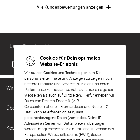
Alle Kundenbewertungen anzeigen
Lass Dich inspirieren
Cookies für Dein optimales
Website-Erlebnis
Wir nutzen Cookies und Technologien, um Dir
personalisierte Inhalte und Anzeigen zu zeigen, noch
bessere Produkte und Services zu bieten und deren
Wir sind für Dich da
Performance zu messen, sowohl auf unseren eigenen
Webseiten als auch auf Drittseiten. Hierfür erheben wir
Daten von Deinem Endgerät (z. B.
Kundenservice-Hotline
Geräteinformationen, Browserdaten und Nutzer-ID).
Über Uns
0049 221 956 725 10
Dazu kann es erforderlich sein, dass
Mo. - Fr. von 9 bis 17 Uhr
personenbezogene Daten (zumindest Deine IP-
Adresse) an Server von Drittanbietern übertragen
Philosophie
Kostenlose Services
werden, möglicherweise in ein Drittland außerhalb des
kontakt@sendmoments.ch
Karriere
Europäischen Wirtschaftsraums (EWR), dessen