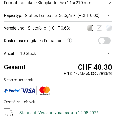
Format
:
Vertikale Klappkarte (A5) 145x210 mm
Papiertyp
:
Glattes Fein­papier 300g/m²
(+
CHF 0.00
)
Veredelung
:
Silberfolie
(+
CHF 0.63
)
Kosten­loses digi­tales Foto­album
Anzahl:
10 Stück
CHF 48.30
Gesamt
Preis inkl. MwSt.
zzgl. Versand
Sicher bezahlen mit:
Geschätzte Lieferzeit
:
Standard:
Versand vorauss. am 12.08.2026