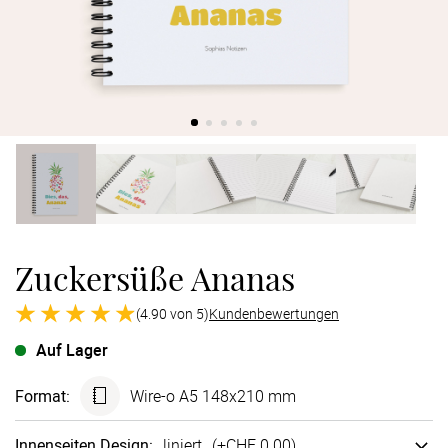
Verlobung
Junggesel
Zuckersüße Ananas
(4.90 von 5)
Kundenbewertungen
Auf Lager
Format
:
Wire-o A5 148x210 mm
Innen­seiten Design
:
liniert
(+
CHF 0.00
)