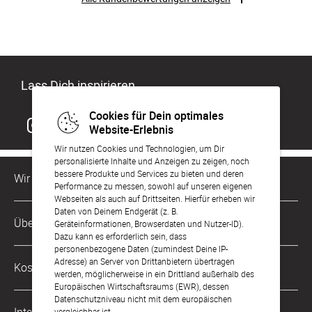
Lass Dich inspirieren
Cookies für Dein optimales
Website-Erlebnis
Wir nutzen Cookies und Technologien, um Dir
personalisierte Inhalte und Anzeigen zu zeigen, noch
bessere Produkte und Services zu bieten und deren
Wir sind für Dich da
Performance zu messen, sowohl auf unseren eigenen
Webseiten als auch auf Drittseiten. Hierfür erheben wir
Daten von Deinem Endgerät (z. B.
Kundenservice-Hotline
Über Uns
Geräteinformationen, Browserdaten und Nutzer-ID).
0049 221 956 725 10
Dazu kann es erforderlich sein, dass
Mo. - Fr. von 9 bis 17 Uhr
personenbezogene Daten (zumindest Deine IP-
Philosophie
Adresse) an Server von Drittanbietern übertragen
Kostenlose Services
werden, möglicherweise in ein Drittland außerhalb des
kontakt@sendmoments.ch
Karriere
Europäischen Wirtschaftsraums (EWR), dessen
Datenschutzniveau nicht mit dem europäischen
Musterkarten
Impressum
vergleichbar ist.