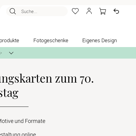
Suche...
produkte
Fotogeschenke
Eigenes Design
✨
ungskarten zum 70.
nlos per Post zusenden.
stag
 Motive und Formate
staltung online