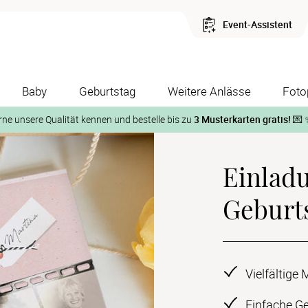
Event-Assistent
Baby
Geburtstag
Weitere Anlässe
Foto
rne unsere Qualität kennen und bestelle bis zu
3 Musterkarten gratis!
💌 
Und so geht‘s:
Einlad
1. Wähle bis zu 3 Kartendesigns
ose Musterkarte“
 auf der jeweiligen Produktseite und lasse Dir die Karten koste
Geburt
Vielfältige
Einfache Ge