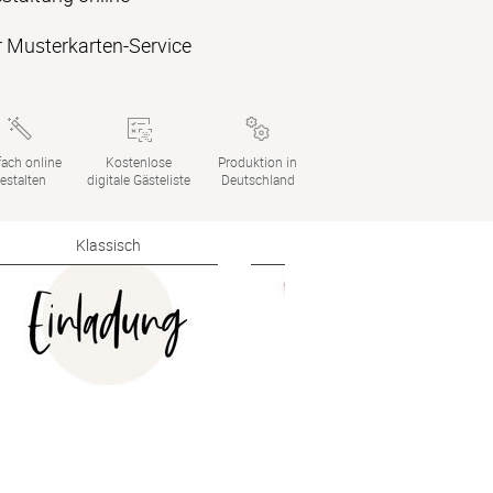
 Musterkarten-Service
ach online

Kostenlose

Produktion in

estalten
digitale Gästeliste
Deutschland
Klassisch
Elegant