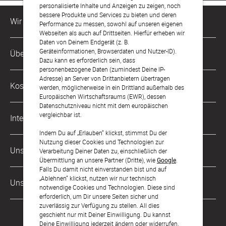
personalisierte Inhalte und Anzeigen zu zeigen, noch
bessere Produkte und Services zu bieten und deren
Wir sind für Dich da
Performance zu messen, sowohl auf unseren eigenen
Webseiten als auch auf Drittseiten. Hierfür erheben wir
Daten von Deinem Endgerät (z. B.
Kundenservice-Hotline
Geräteinformationen, Browserdaten und Nutzer-ID).
Über Uns
0049 221 956 725 10
Dazu kann es erforderlich sein, dass
Mo. - Fr. von 9 bis 17 Uhr
personenbezogene Daten (zumindest Deine IP-
Adresse) an Server von Drittanbietern übertragen
Philosophie
Kostenlose Services
werden, möglicherweise in ein Drittland außerhalb des
kontakt@sendmoments.ch
Karriere
Europäischen Wirtschaftsraums (EWR), dessen
Datenschutzniveau nicht mit dem europäischen
Musterkarten
Impressum
vergleichbar ist.
International
Digitale Fotoalben
AGB & Widerrufsrecht
Indem Du auf „Erlauben“ klickst, stimmst Du der
Nutzung dieser Cookies und Technologien zur
Deutschland
Digitale Gästelisten
Unsere Zahlungsarten
Zahlung & Versand
Verarbeitung Deiner Daten zu, einschließlich der
Übermittlung an unsere Partner (Dritte), wie
Google
.
Österreich
FAQ & Hilfe
Datenschutz
Falls Du damit nicht einverstanden bist und auf
„Ablehnen“ klickst, nutzen wir nur technisch
Frankreich
Unsere Partner
LLM's
notwendige Cookies und Technologien. Diese sind
erforderlich, um Dir unsere Seiten sicher und
zuverlässig zur Verfügung zu stellen. All dies
geschieht nur mit Deiner Einwilligung. Du kannst
Deine Einwilligung jederzeit ändern oder widerrufen.