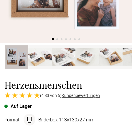
Verlobung
Junggesel
Herzensmenschen
(4.83 von 5)
Kundenbewertungen
Auf Lager
Format
:
Bilderbox 113x130x27 mm