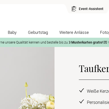
Event-Assistent
Baby
Geburtstag
Weitere Anlässe
Foto
rne unsere Qualität kennen und bestelle bis zu
3 Musterkarten gratis!
💌 
Und so geht‘s:
Taufke
1. Wähle bis zu 3 Kartendesigns
ose Musterkarte“
 auf der jeweiligen Produktseite und lasse Dir die Karten koste
Weiße Kerz
Personalisi