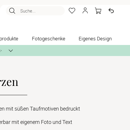
Suche...
produkte
Fotogeschenke
Eigenes Design
✨
rzen
nlos per Post zusenden.
en mit süßen Taufmotiven bedruckt
erbar mit eigenem Foto und Text