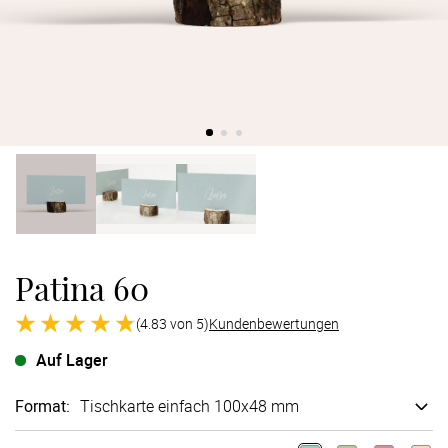
Verlobung
Junggesel
Patina 60
(4.83 von 5)
Kundenbewertungen
Auf Lager
Format
:
Tischkarte einfach 100x48 mm