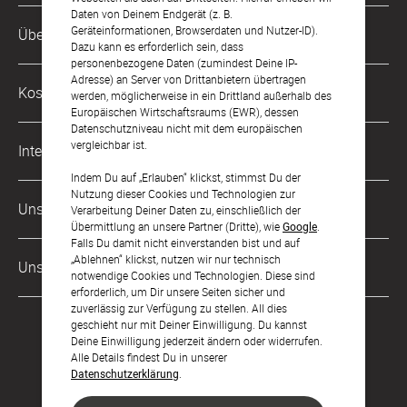
Daten von Deinem Endgerät (z. B.
Kundenservice-Hotline
Geräteinformationen, Browserdaten und Nutzer-ID).
Über Uns
0049 221 956 725 10
Dazu kann es erforderlich sein, dass
Mo. - Fr. von 9 bis 17 Uhr
personenbezogene Daten (zumindest Deine IP-
Adresse) an Server von Drittanbietern übertragen
Philosophie
Kostenlose Services
werden, möglicherweise in ein Drittland außerhalb des
kontakt@sendmoments.ch
Karriere
Europäischen Wirtschaftsraums (EWR), dessen
Datenschutzniveau nicht mit dem europäischen
Musterkarten
Impressum
vergleichbar ist.
International
Digitale Fotoalben
AGB & Widerrufsrecht
Indem Du auf „Erlauben“ klickst, stimmst Du der
Nutzung dieser Cookies und Technologien zur
Deutschland
Digitale Gästelisten
Unsere Zahlungsarten
Zahlung & Versand
Verarbeitung Deiner Daten zu, einschließlich der
Übermittlung an unsere Partner (Dritte), wie
Google
.
Österreich
FAQ & Hilfe
Datenschutz
Falls Du damit nicht einverstanden bist und auf
„Ablehnen“ klickst, nutzen wir nur technisch
Frankreich
Unsere Partner
LLM's
notwendige Cookies und Technologien. Diese sind
erforderlich, um Dir unsere Seiten sicher und
zuverlässig zur Verfügung zu stellen. All dies
geschieht nur mit Deiner Einwilligung. Du kannst
Deine Einwilligung jederzeit ändern oder widerrufen.
Alle Details findest Du in unserer
Datenschutzerklärung
.