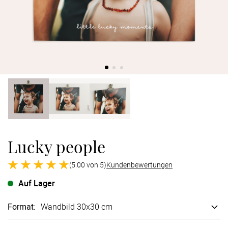
Verlobung
Junggesel
Lucky people
(5.00 von 5)
Kundenbewertungen
Auf Lager
Format
:
Wandbild 30x30 cm