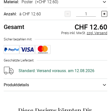
Material
:
Poster
(+
CHF 12.60
)
Anzahl:
à CHF 12.60
CHF 12.60
Gesamt
Preis inkl. MwSt.
zzgl. Versand
Sicher bezahlen mit:
Geschätzte Lieferzeit
:
Standard:
Versand vorauss. am 12.08.2026
Produktdetails
Je nach Einrichtungsstil und gewünschtem Look stehen Dir
verschiedene Wandbildarten zur Auswahl: eine hochwertige
Leinwand auf Holzkeilrahmen, ein edles Poster, ein Wandbild
Diese Designs könnten Dir 
auf Acryl-Glas mit leuchtenden Farben und besonderer