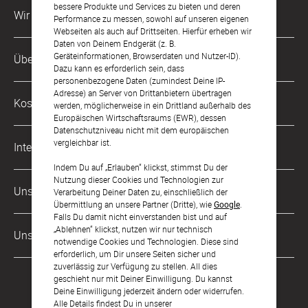
bessere Produkte und Services zu bieten und deren
Wir sind für Dich da
Performance zu messen, sowohl auf unseren eigenen
Webseiten als auch auf Drittseiten. Hierfür erheben wir
Daten von Deinem Endgerät (z. B.
Kundenservice-Hotline
Geräteinformationen, Browserdaten und Nutzer-ID).
Über Uns
0049 221 956 725 10
Dazu kann es erforderlich sein, dass
Mo. - Fr. von 9 bis 17 Uhr
personenbezogene Daten (zumindest Deine IP-
Adresse) an Server von Drittanbietern übertragen
Philosophie
Kostenlose Services
werden, möglicherweise in ein Drittland außerhalb des
kontakt@sendmoments.ch
Karriere
Europäischen Wirtschaftsraums (EWR), dessen
Datenschutzniveau nicht mit dem europäischen
Musterkarten
Impressum
vergleichbar ist.
International
Digitale Fotoalben
AGB & Widerrufsrecht
Indem Du auf „Erlauben“ klickst, stimmst Du der
Nutzung dieser Cookies und Technologien zur
Deutschland
Digitale Gästelisten
Unsere Zahlungsarten
Zahlung & Versand
Verarbeitung Deiner Daten zu, einschließlich der
Übermittlung an unsere Partner (Dritte), wie
Google
.
Österreich
FAQ & Hilfe
Datenschutz
Falls Du damit nicht einverstanden bist und auf
„Ablehnen“ klickst, nutzen wir nur technisch
Frankreich
Unsere Partner
LLM's
notwendige Cookies und Technologien. Diese sind
erforderlich, um Dir unsere Seiten sicher und
zuverlässig zur Verfügung zu stellen. All dies
geschieht nur mit Deiner Einwilligung. Du kannst
Deine Einwilligung jederzeit ändern oder widerrufen.
Alle Details findest Du in unserer