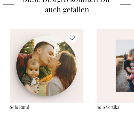
Tiefenwirkung oder ein modernes Alu-Dibond Wandbild, bei
auch gefallen
dem Deine Gestaltung in gestochen scharfen Details auf eine
stabile Aluminiumverbundplatte aufgebracht wird. Je nach
gewähltem Material bieten wir verschiedene elegante
Rahmenoptionen in Holz-Optik. Bitte beachte, dass das
Endformat immer das angegebene Format ist. Sprich bei einem
Poster mit Rahmen, ist das Poster ca. 2cm kleiner. Auch bei den
Formaten hast Du die Wahl zwischen unterschiedlichen
quadratischen und rechteckigen Größen – passend für jedes
Motiv und jeden Raum. Alle Wandbilder werden mit höchster
Sorgfalt hergestellt und kommen mit praktischer Aufhängung
zu Dir nach Hause.
Solo Rund
Solo Vertikal