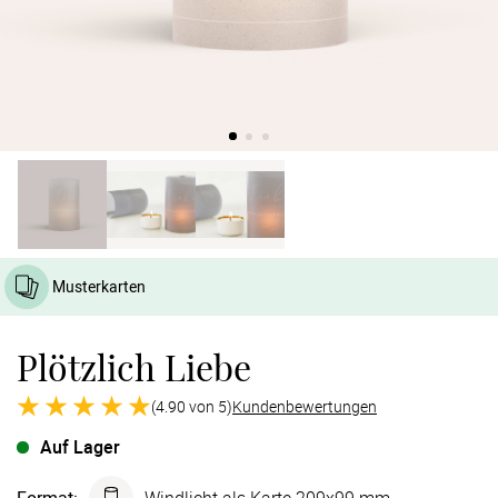
Verlobung
Junggesel
Musterkarten
Plötzlich Liebe
(4.90 von 5)
Kundenbewertungen
Auf Lager