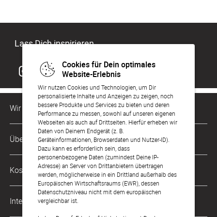
Lass Dich inspirieren
Cookies für Dein optimales
Website-Erlebnis
Wir nutzen Cookies und Technologien, um Dir
personalisierte Inhalte und Anzeigen zu zeigen, noch
bessere Produkte und Services zu bieten und deren
Wir sind für Dich da
Performance zu messen, sowohl auf unseren eigenen
Webseiten als auch auf Drittseiten. Hierfür erheben wir
Daten von Deinem Endgerät (z. B.
Kundenservice-Hotline
Über Uns
Geräteinformationen, Browserdaten und Nutzer-ID).
0049 221 956 725 10
Dazu kann es erforderlich sein, dass
Mo. - Fr. von 9 bis 17 Uhr
personenbezogene Daten (zumindest Deine IP-
Philosophie
Adresse) an Server von Drittanbietern übertragen
Kostenlose Services
werden, möglicherweise in ein Drittland außerhalb des
kontakt@sendmoments.ch
Karriere
Europäischen Wirtschaftsraums (EWR), dessen
Datenschutzniveau nicht mit dem europäischen
Musterkarten
Impressum
International
vergleichbar ist.
Digitale Fotoalben
AGB & Widerrufsrecht