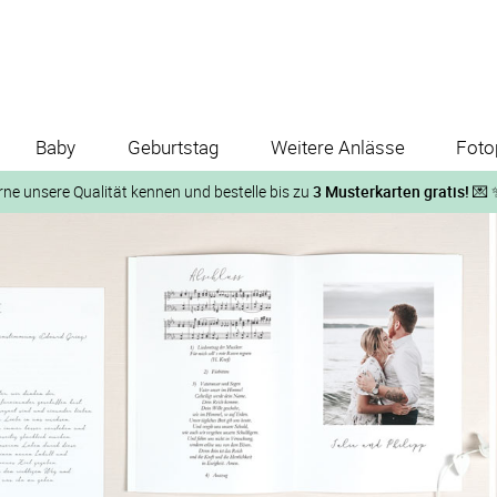
Baby
Geburtstag
Weitere Anlässe
Foto
rne unsere Qualität kennen und bestelle bis zu
3 Musterkarten gratis!
💌 
Und so geht‘s:
1. Wähle bis zu 3 Kartendesigns
ose Musterkarte“
 auf der jeweiligen Produktseite und lasse Dir die Karten koste