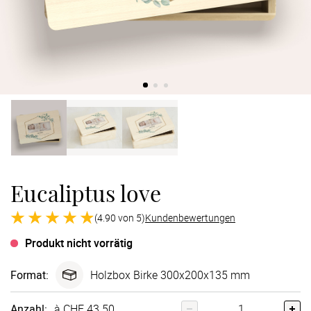
Verlobung
Junggesel
Eucaliptus love
(4.90 von 5)
Kundenbewertungen
Produkt nicht vorrätig
Format
:
Holzbox Birke 300x200x135 mm
Anzahl:
à CHF 43.50