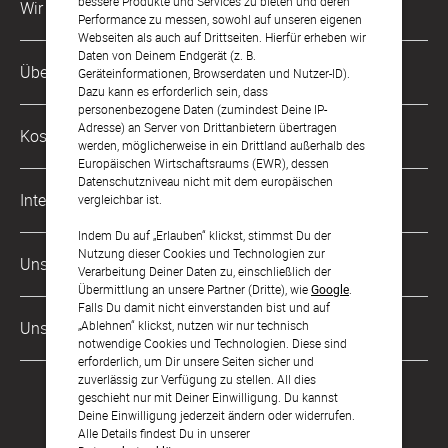
bessere Produkte und Services zu bieten und deren
Wir sind für Dich da
Performance zu messen, sowohl auf unseren eigenen
Webseiten als auch auf Drittseiten. Hierfür erheben wir
Daten von Deinem Endgerät (z. B.
Kundenservice-Hotline
Über Uns
Geräteinformationen, Browserdaten und Nutzer-ID).
0049 221 956 725 10
Dazu kann es erforderlich sein, dass
Mo. - Fr. von 9 bis 17 Uhr
personenbezogene Daten (zumindest Deine IP-
Philosophie
Adresse) an Server von Drittanbietern übertragen
Kostenlose Services
werden, möglicherweise in ein Drittland außerhalb des
kontakt@sendmoments.ch
Karriere
Europäischen Wirtschaftsraums (EWR), dessen
Datenschutzniveau nicht mit dem europäischen
Musterkarten
Impressum
International
vergleichbar ist.
Digitale Fotoalben
AGB & Widerrufsrecht
Indem Du auf „Erlauben“ klickst, stimmst Du der
Deutschland
Nutzung dieser Cookies und Technologien zur
Digitale Gästelisten
Unsere Zahlungsarten
Zahlung & Versand
Verarbeitung Deiner Daten zu, einschließlich der
Österreich
Übermittlung an unsere Partner (Dritte), wie
Google
.
FAQ & Hilfe
Datenschutz
Falls Du damit nicht einverstanden bist und auf
Frankreich
„Ablehnen“ klickst, nutzen wir nur technisch
Unsere Partner
LLM's
notwendige Cookies und Technologien. Diese sind
erforderlich, um Dir unsere Seiten sicher und
zuverlässig zur Verfügung zu stellen. All dies
geschieht nur mit Deiner Einwilligung. Du kannst
Deine Einwilligung jederzeit ändern oder widerrufen.
Alle Details findest Du in unserer