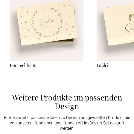
naturbelassen und nicht versiegelt sind, empfehlen wir, sie nur
mit einem leicht angefeuchteten Tuch sanft abzuwischen und
keine Reinigungsmittel zu verwenden. Der UV-Druck ist sehr
robust, kann aber bei starker Reibung oder durch scharfe
Gegenstände verkratzen.
Bunt geblümt
Füßlein
Weitere Produkte im passenden
Design
Entdecke jetzt passende Ideen zu Deinem ausgewählten Produkt, die
von unseren Kundinnen und Kunden oft im Design-Set gekauft
werden.