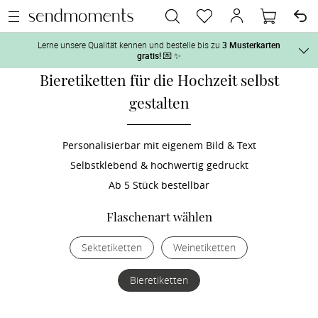
Lerne unsere Qualität kennen und bestelle bis zu
3 Musterkarten
gratis!
💌 ✨
Bieretiketten für die Hochzeit selbst
Und so geht‘s:
gestalten
Vor der H
1. Wähle bis zu 3 Kartendesigns
 aus und gestalte sie nach Deinen 
2. Aktiviere „kostenlose Musterkarte“
 auf der jeweiligen 
Personalisierbar mit eigenem Bild & Text
Tag der H
Produktseite und lasse Dir die Karten kostenlos per Post zusenden.
Selbstklebend & hochwertig gedruckt
Ab 5 Stück bestellbar
Nach der 
Flaschenart wählen
Geschenke
Sektetiketten
Weinetiketten
Hochzeits
Bieretiketten