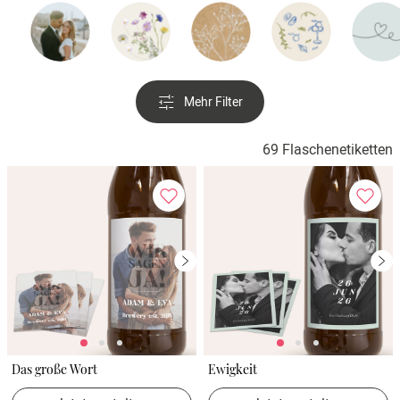
Verlobung
Junggesel
Mehr Filter
69 Flaschenetiketten
Das große Wort
Ewigkeit