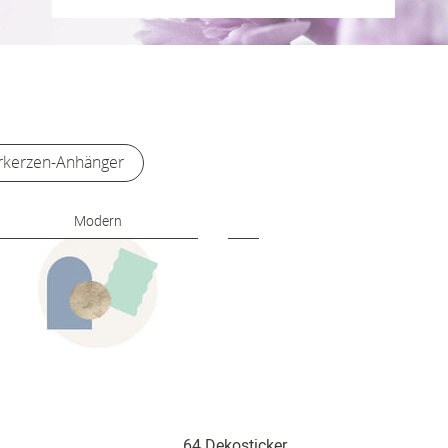
r
kerzen-Anhänger
Modern
Romantisch
64 Dekosticker