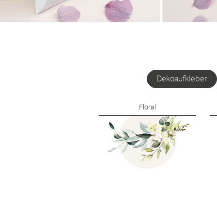
Dekoaufkleber
Floral