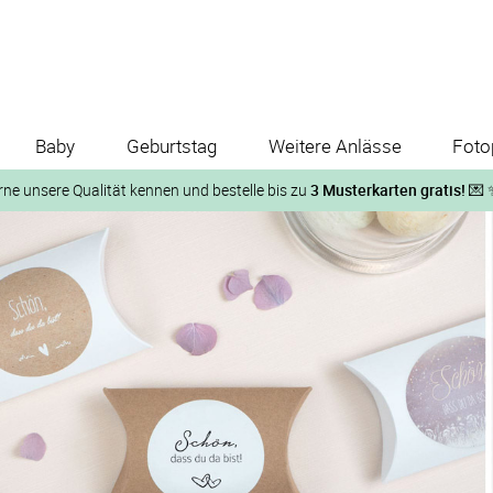
Baby
Geburtstag
Weitere Anlässe
Foto
rne unsere Qualität kennen und bestelle bis zu
3 Musterkarten gratis!
💌 
Und so geht‘s:
1. Wähle bis zu 3 Kartendesigns
ose Musterkarte“
 auf der jeweiligen Produktseite und lasse Dir die Karten koste